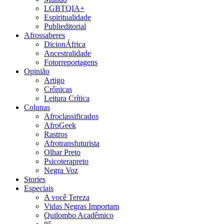
LGBTQIA+
Espiritualidade
Publieditorial
Afrossaberes
DicionÁfrica
Ancestralidade
Fotorreportagens
Opinião
Artigo
Crônicas
Leitura Crítica
Colunas
Afroclassificados
AfroGeek
Rastros
Afrotransfuturista
Olhar Preto
Psicoterapreto
Negra Voz
Stories
Especiais
A você Tereza
Vidas Negras Importam
Quilombo Acadêmico