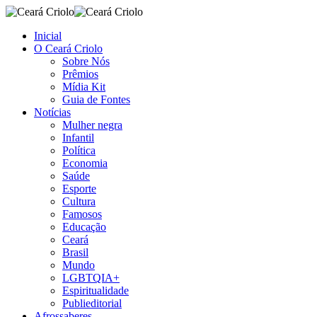
Inicial
O Ceará Criolo
Sobre Nós
Prêmios
Mídia Kit
Guia de Fontes
Notícias
Mulher negra
Infantil
Política
Economia
Saúde
Esporte
Cultura
Famosos
Educação
Ceará
Brasil
Mundo
LGBTQIA+
Espiritualidade
Publieditorial
Afrossaberes