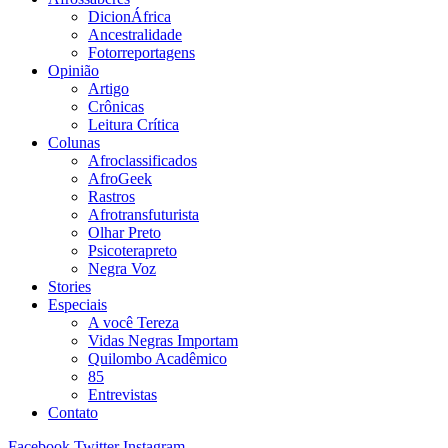
DicionÁfrica
Ancestralidade
Fotorreportagens
Opinião
Artigo
Crônicas
Leitura Crítica
Colunas
Afroclassificados
AfroGeek
Rastros
Afrotransfuturista
Olhar Preto
Psicoterapreto
Negra Voz
Stories
Especiais
A você Tereza
Vidas Negras Importam
Quilombo Acadêmico
85
Entrevistas
Contato
Facebook
Twitter
Instagram