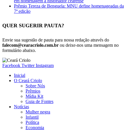
em homenagem a historiador cearense
Prêmio Tereza de Benguela: MNU define homenageadas da
7ª edição
QUER SUGERIR PAUTA?
Envie sua sugestão de pauta para nossa redação através do
falecom@cearacriolo.com.br
ou deixe-nos uma mensagem no
formulário abaixo.
Facebook
Twitter
Instagram
Inicial
O Ceará Criolo
Sobre Nós
Prêmios
Mídia Kit
Guia de Fontes
Notícias
Mulher negra
Infantil
Política
Economia