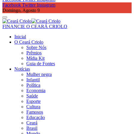
Facebook
Twitter
Instagram
Domingo, Agosto 9
FINANCIE O CEARÁ CRIOLO
Inicial
O Ceará Criolo
Sobre Nós
Prêmios
Mídia Kit
Guia de Fontes
Notícias
Mulher negra
Infantil
Política
Economia
Saúde
Esporte
Cultura
Famosos
Educação
Ceará
Brasil
Mundo