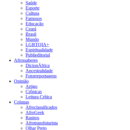
Saúde
Esporte
Cultura
Famosos
Educação
Ceará
Brasil
Mundo
LGBTQIA+
Espiritualidade
Publieditorial
Afrossaberes
DicionÁfrica
Ancestralidade
Fotorreportagens
Opinião
Artigo
Crônicas
Leitura Crítica
Colunas
Afroclassificados
AfroGeek
Rastros
Afrotransfuturista
Olhar Preto