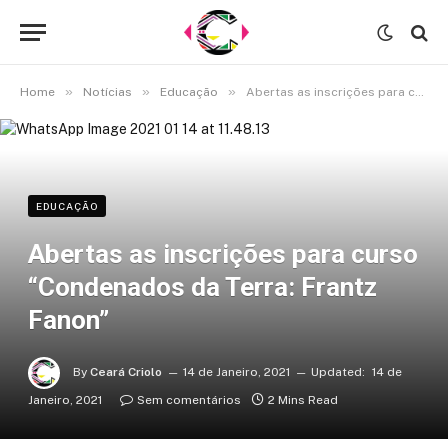
»
»
»
Home
Notícias
Educação
Abertas as inscrições para curso “Condenados da Terra: Frantz Fanon”
EDUCAÇÃO
Abertas as inscrições para curso
“Condenados da Terra: Frantz
Fanon”
By
Ceará Criolo
14 de Janeiro, 2021
Updated:
14 de
Janeiro, 2021
Sem comentários
2 Mins Read