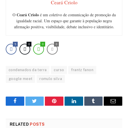
Ceará Criolo
Ceará Criolo
O
é um coletivo de comunicação de promoção da
igualdade racial. Um espaço que garante à população negra
afirmação positiva, visibilidade, debate inclusivo e identitário.
5
0
0
0
condenados da terra
curso
frantz fanon
google meet
romulo silva
Facebook
Twitter
Pinterest
LinkedIn
Tumblr
Email
RELATED
POSTS