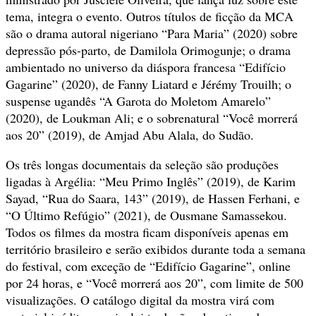
tema, integra o evento. Outros títulos de ficção da MCA
são o drama autoral nigeriano “Para Maria” (2020) sobre
depressão pós-parto, de Damilola Orimogunje; o drama
ambientado no universo da diáspora francesa “Edifício
Gagarine” (2020), de Fanny Liatard e Jérémy Trouilh; o
suspense ugandês “A Garota do Moletom Amarelo”
(2020), de Loukman Ali; e o sobrenatural “Você morrerá
aos 20” (2019), de Amjad Abu Alala, do Sudão.
Os três longas documentais da seleção são produções
ligadas à Argélia: “Meu Primo Inglês” (2019), de Karim
Sayad, “Rua do Saara, 143” (2019), de Hassen Ferhani, e
“O Último Refúgio” (2021), de Ousmane Samassekou.
Todos os filmes da mostra ficam disponíveis apenas em
território brasileiro e serão exibidos durante toda a semana
do festival, com exceção de “Edifício Gagarine”, online
por 24 horas, e “Você morrerá aos 20”, com limite de 500
visualizações. O catálogo digital da mostra virá com