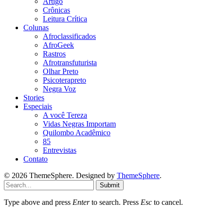
Artigo
Crônicas
Leitura Crítica
Colunas
Afroclassificados
AfroGeek
Rastros
Afrotransfuturista
Olhar Preto
Psicoterapreto
Negra Voz
Stories
Especiais
A você Tereza
Vidas Negras Importam
Quilombo Acadêmico
85
Entrevistas
Contato
© 2026 ThemeSphere. Designed by
ThemeSphere
.
Submit
Type above and press
Enter
to search. Press
Esc
to cancel.