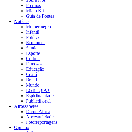
Sobre Nós
Prêmios
Mídia Kit
Guia de Fontes
Notícias
Mulher negra
Infantil
Política
Economia
Saúde
Esporte
Cultura
Famosos
Educação
Ceará
Brasil
Mundo
LGBTQIA+
Espiritualidade
Publieditorial
Afrossaberes
DicionÁfrica
Ancestralidade
Fotorreportagens
Opinião