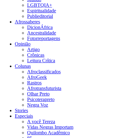
LGBTQIA+
Espiritualidade
Publieditorial
Afrossaberes
DicionÁfrica
Ancestralidade
Fotorreportagens
Opinião
Artigo
Crônicas
Leitura Crítica
Colunas
Afroclassificados
AfroGeek
Rastros
Afrotransfuturista
Olhar Preto
Psicoterapreto
Negra Voz
Stories
Especiais
A você Tereza
Vidas Negras Importam
Quilombo Acadêmico