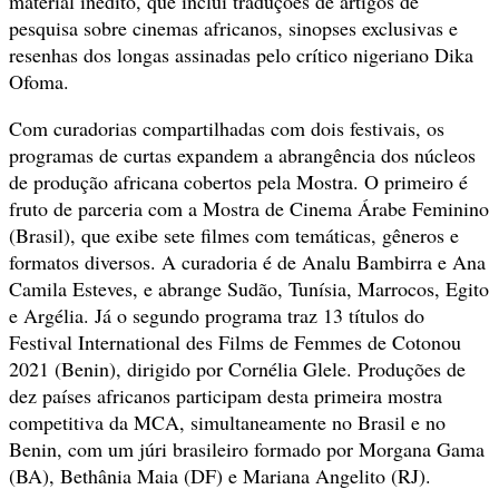
material inédito, que inclui traduções de artigos de
pesquisa sobre cinemas africanos, sinopses exclusivas e
resenhas dos longas assinadas pelo crítico nigeriano Dika
Ofoma.
Com curadorias compartilhadas com dois festivais, os
programas de curtas expandem a abrangência dos núcleos
de produção africana cobertos pela Mostra. O primeiro é
fruto de parceria com a Mostra de Cinema Árabe Feminino
(Brasil), que exibe sete filmes com temáticas, gêneros e
formatos diversos. A curadoria é de Analu Bambirra e Ana
Camila Esteves, e abrange Sudão, Tunísia, Marrocos, Egito
e Argélia. Já o segundo programa traz 13 títulos do
Festival International des Films de Femmes de Cotonou
2021 (Benin), dirigido por Cornélia Glele. Produções de
dez países africanos participam desta primeira mostra
competitiva da MCA, simultaneamente no Brasil e no
Benin, com um júri brasileiro formado por Morgana Gama
(BA), Bethânia Maia (DF) e Mariana Angelito (RJ).