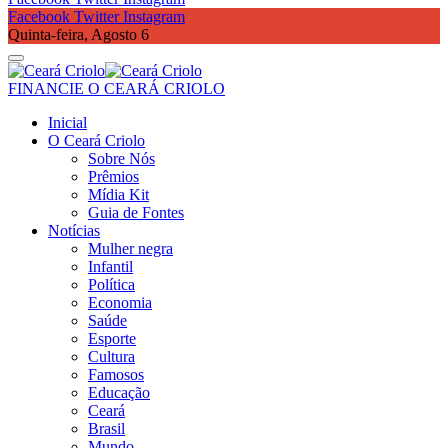
Facebook
Twitter
Instagram
Quinta-feira, Agosto 6
FINANCIE O CEARÁ CRIOLO
Inicial
O Ceará Criolo
Sobre Nós
Prêmios
Mídia Kit
Guia de Fontes
Notícias
Mulher negra
Infantil
Política
Economia
Saúde
Esporte
Cultura
Famosos
Educação
Ceará
Brasil
Mundo