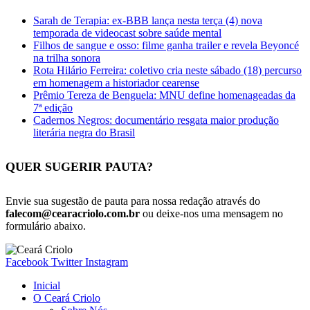
Sarah de Terapia: ex-BBB lança nesta terça (4) nova
temporada de videocast sobre saúde mental
Filhos de sangue e osso: filme ganha trailer e revela Beyoncé
na trilha sonora
Rota Hilário Ferreira: coletivo cria neste sábado (18) percurso
em homenagem a historiador cearense
Prêmio Tereza de Benguela: MNU define homenageadas da
7ª edição
Cadernos Negros: documentário resgata maior produção
literária negra do Brasil
QUER SUGERIR PAUTA?
Envie sua sugestão de pauta para nossa redação através do
falecom@cearacriolo.com.br
ou deixe-nos uma mensagem no
formulário abaixo.
Facebook
Twitter
Instagram
Inicial
O Ceará Criolo