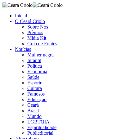
Inicial
O Ceará Criolo
Sobre Nós
Prêmios
Mídia Kit
Guia de Fontes
Notícias
Mulher negra
Infantil
Política
Economia
Saúde
Esporte
Cultura
Famosos
Educação
Ceará
Brasil
Mundo
LGBTQIA+
Espiritualidade
Publieditorial
Afrossaberes