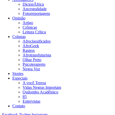
DicionÁfrica
Ancestralidade
Fotorreportagens
Opinião
Artigo
Crônicas
Leitura Crítica
Colunas
Afroclassificados
AfroGeek
Rastros
Afrotransfuturista
Olhar Preto
Psicoterapreto
Negra Voz
Stories
Especiais
A você Tereza
Vidas Negras Importam
Quilombo Acadêmico
85
Entrevistas
Contato
Facebook
Twitter
Instagram