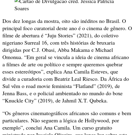
Dos dez longas da mostra, oito são inéditos no Brasil. O
principal foco curatorial deste ano é o cinema de gênero. O
filme de abertura é “Juju Stories” (2021), do coletivo
nigeriano Surreal 16, com três histórias de bruxaria
dirigidas por C.J. Obasi, Abba Makama e Michael
Omonua. “Em geral se vincula a ideia de cinema africano
a filmes de arte ou político e sempre queremos quebrar
esses estereótipos”, explica Ana Camila Esteves, que
divide a curadoria com Beatriz Leal Riesco. Da África do
Sul vêm o road movie feminista “Flatland” (2019), de
Jenna Bass, e o policial ambientado no mundo do boxe
“Knuckle City” (2019), de Jahmil X.T. Qubeka.
“Os gêneros cinematográficos africanos são comuns e bem
particulares. Não seguem a lógica de Hollywood, por
exemplo”, conclui Ana Camila. Um curso gratuito
ministrado por Jusciele Oliveira, que lança luz sobre este