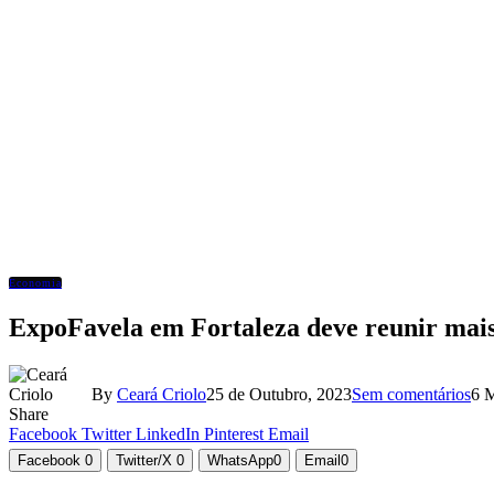
Economia
ExpoFavela em Fortaleza deve reunir mais d
By
Ceará Criolo
25 de Outubro, 2023
Sem comentários
6 
Share
Facebook
Twitter
LinkedIn
Pinterest
Email
Facebook
0
Twitter/X
0
WhatsApp
0
Email
0