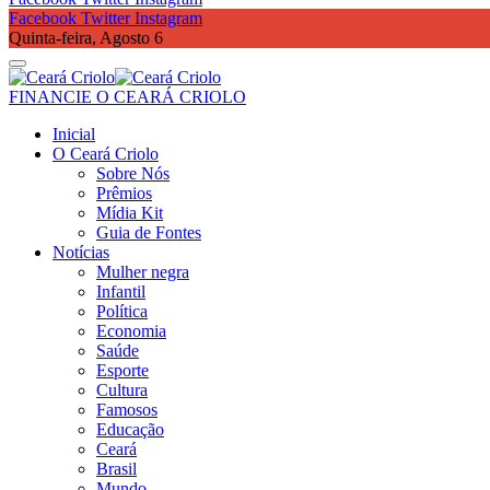
Facebook
Twitter
Instagram
Quinta-feira, Agosto 6
FINANCIE O CEARÁ CRIOLO
Inicial
O Ceará Criolo
Sobre Nós
Prêmios
Mídia Kit
Guia de Fontes
Notícias
Mulher negra
Infantil
Política
Economia
Saúde
Esporte
Cultura
Famosos
Educação
Ceará
Brasil
Mundo