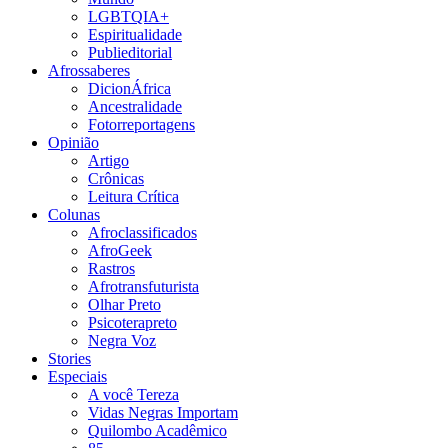
LGBTQIA+
Espiritualidade
Publieditorial
Afrossaberes
DicionÁfrica
Ancestralidade
Fotorreportagens
Opinião
Artigo
Crônicas
Leitura Crítica
Colunas
Afroclassificados
AfroGeek
Rastros
Afrotransfuturista
Olhar Preto
Psicoterapreto
Negra Voz
Stories
Especiais
A você Tereza
Vidas Negras Importam
Quilombo Acadêmico