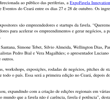
recionada ao público das periferias, a
ExpoFavela Innovatio
 de Eventos do Ceará entre os dias 27 e 28 de outubro. Os ing
xpositores são empreendedores e startups da favela. “Queremos
es para acelerar os empreendimentos e gerar negócios, a par
.
lo Santana, Simone Tebet, Silvio Almeida, Wellington Dias, 
rnalistas Pedro Bial e Vera Magalhães; o apresentador Luciano
 outros.
s, workshops, exposições, rodadas de negócios, pitches de star
 de todo o país. Essa será a primeira edição no Ceará, depois
usou, expandindo com a criação de edições regionais em vária
 mundo que a favela não é carência, favela é potência”, dest