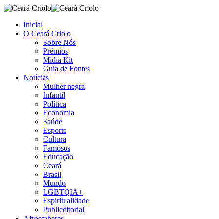
Inicial
O Ceará Criolo
Sobre Nós
Prêmios
Mídia Kit
Guia de Fontes
Notícias
Mulher negra
Infantil
Política
Economia
Saúde
Esporte
Cultura
Famosos
Educação
Ceará
Brasil
Mundo
LGBTQIA+
Espiritualidade
Publieditorial
Afrossaberes