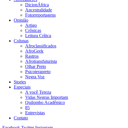
DicionÁfrica
Ancestralidade
Fotorreportagens
Opinião
Artigo
Crônicas
Leitura Crítica
Colunas
Afroclassificados
AfroGeek
Rastros
Afrotransfuturista
Olhar Preto
Psicoterapreto
Negra Voz
Stories
Especiais
A você Tereza
Vidas Negras Importam
Quilombo Acadêmico
85
Entrevistas
Contato
Facebook
Twitter
Instagram