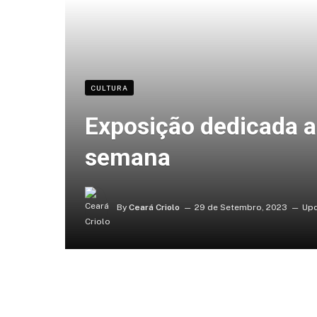
CULTURA
Exposição dedicada a 
semana
By
Ceará Criolo
29 de Setembro, 2023
Upd