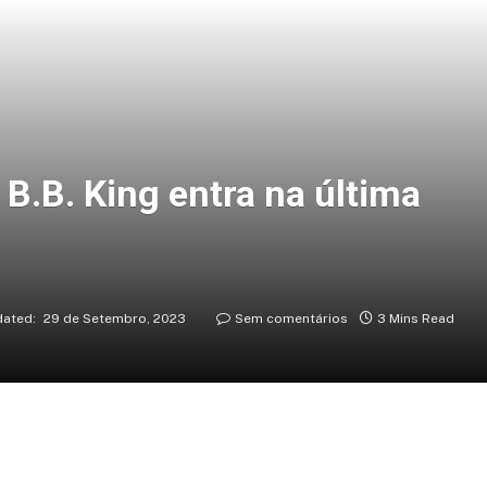
B.B. King entra na última
ated:
29 de Setembro, 2023
Sem comentários
3 Mins Read