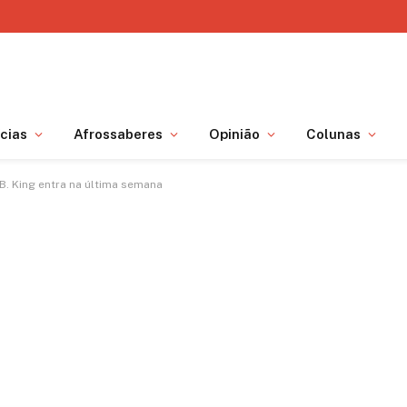
cias
Afrossaberes
Opinião
Colunas
B. King entra na última semana