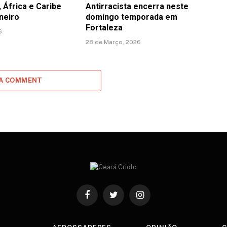
, África e Caribe
Antirracista encerra neste
neiro
domingo temporada em
Fortaleza
6
28 de Março, 2026
 A COMMENT
Facebook
Twitter
Instagram