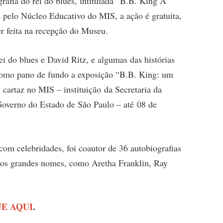
grafia do rei do blues, intitulada “B.B. King A
a pelo Núcleo Educativo do MIS, a ação é gratuita,
er feita na recepção do Museu.
i do blues e David Ritz, e algumas das histórias
 como pano de fundo a exposição “B.B. King: um
artaz no MIS – instituição da Secretaria da
Governo do Estado de São Paulo – até 08 de
com celebridades, foi coautor de 36 autobiografias
tros grandes nomes, como Aretha Franklin, Ray
E AQUI
.