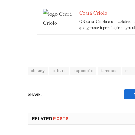
Ceará Criolo
Ceará Criolo
O
é um coletivo d
que garante à população negra afi
bb king
cultura
exposição
famosos
mis
SHARE.
RELATED
POSTS