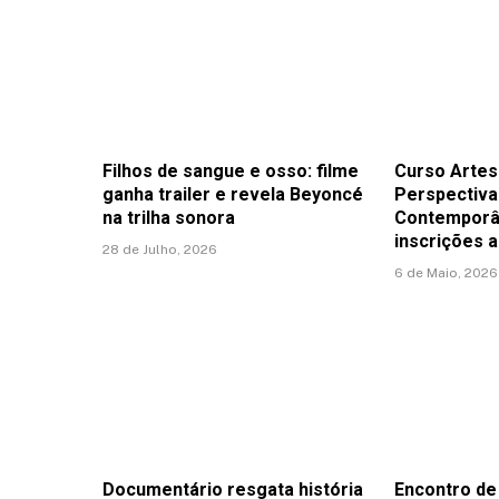
Filhos de sangue e osso: filme
Curso Arte
ganha trailer e revela Beyoncé
Perspectiva
na trilha sonora
Contemporâ
inscrições a
28 de Julho, 2026
6 de Maio, 2026
Documentário resgata história
Encontro de