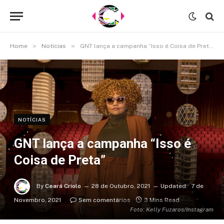
»
»
Home
Notícias
GNT lança a campanha “Isso é Coisa de Preta”
NOTÍCIAS
GNT lança a campanha “Isso é
Coisa de Preta”
By
Ceará Criolo
28 de Outubro, 2021
Updated:
7 de
Novembro, 2021
Sem comentários
3 Mins Read
Foto: Kelly Fuzaros/Instagram