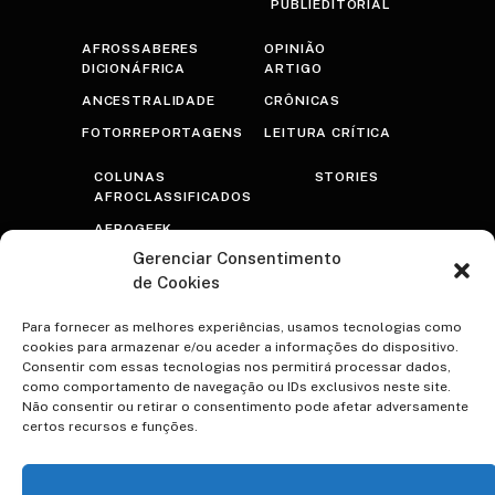
PUBLIEDITORIAL
AFROSSABERES
OPINIÃO
DICIONÁFRICA
ARTIGO
ANCESTRALIDADE
CRÔNICAS
FOTORREPORTAGENS
LEITURA CRÍTICA
COLUNAS
STORIES
AFROCLASSIFICADOS
AFROGEEK
Gerenciar Consentimento
RASTROS
de Cookies
AFROTRANSFUTURISTA
OLHAR PRETO
Para fornecer as melhores experiências, usamos tecnologias como
cookies para armazenar e/ou aceder a informações do dispositivo.
PSICOTERAPRETO
Consentir com essas tecnologias nos permitirá processar dados,
como comportamento de navegação ou IDs exclusivos neste site.
NEGRA VOZ
Não consentir ou retirar o consentimento pode afetar adversamente
certos recursos e funções.
ESPECIAIS
CONTATO
A VOCÊ TEREZA
VIDAS NEGRAS IMPORTAM