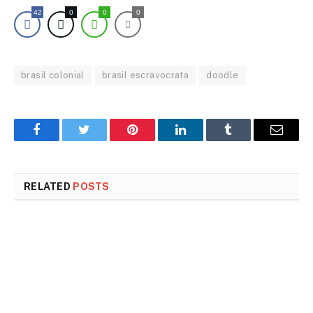
42
0
0
0
brasil colonial
brasil escravocrata
doodle
Facebook
Twitter
Pinterest
LinkedIn
Tumblr
Email
RELATED
POSTS