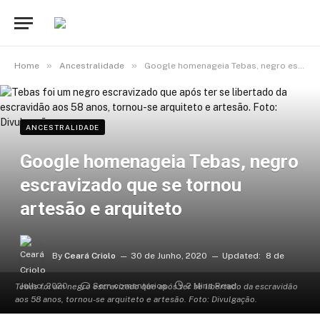
»
»
Home
Ancestralidade
Google homenageia Tebas, negro escravizado que se tornou artesão e arquiteto
ANCESTRALIDADE
Google homenageia Tebas, negro
escravizado que se tornou
artesão e arquiteto
By
Ceará Criolo
30 de Junho, 2020
Updated:
8 de
Julho, 2020
Sem comentários
2 Mins Read
Tebas foi um negro escravizado que após ter se libertado da escravidão
aos 58 anos, tornou-se arquiteto e artesão. Foto: Divulgação.