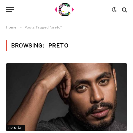
»
Home
Posts Tagged "preto"
BROWSING:
PRETO
OPINIÃO