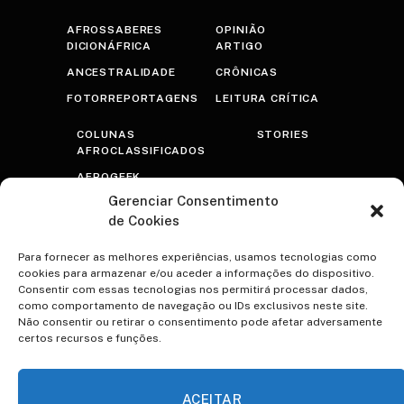
AFROSSABERES
OPINIÃO
DICIONÁFRICA
ARTIGO
ANCESTRALIDADE
CRÔNICAS
FOTORREPORTAGENS
LEITURA CRÍTICA
COLUNAS
STORIES
AFROCLASSIFICADOS
AFROGEEK
Gerenciar Consentimento
RASTROS
de Cookies
AFROTRANSFUTURISTA
OLHAR PRETO
Para fornecer as melhores experiências, usamos tecnologias como
cookies para armazenar e/ou aceder a informações do dispositivo.
PSICOTERAPRETO
Consentir com essas tecnologias nos permitirá processar dados,
como comportamento de navegação ou IDs exclusivos neste site.
NEGRA VOZ
Não consentir ou retirar o consentimento pode afetar adversamente
certos recursos e funções.
ESPECIAIS
CONTATO
A VOCÊ TEREZA
VIDAS NEGRAS IMPORTAM
ACEITAR