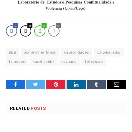
Laboratório de Estudos e Pesquisas Conflitualidade e
Violência (Covio/Uece).
1
0
0
0
BBB
big brother brasil
celebridades
colonialismo
famosos
karol conká
racismo
Televisão
Facebook
Twitter
Pinterest
LinkedIn
Tumblr
Email
RELATED
POSTS