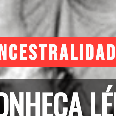
ncestralida
ONHEÇA LÉL