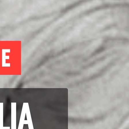
dE
IA 