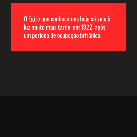
O Egito que conhecemos hoje só veio à 
luz muito mais tarde, em 1922, após 
um período de ocupação britânica. 
GOSTOU DE 
CONHECER  
O LADO NEGRO 
DO EGITO?