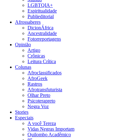
LGBTQIA+
Espiritualidade
Publieditorial
Afrossaberes
DicionÁfrica
Ancestralidade
Fotorreportagens
Opinião
Artigo
Crônicas
Leitura Crítica
Colunas
Afroclassificados
AfroGeek
Rastros
Afrotransfuturista
Olhar Preto
Psicoterapreto
Negra Voz
Stories
Especiais
A você Tereza
Vidas Negras Importam
Quilombo Acadêmico