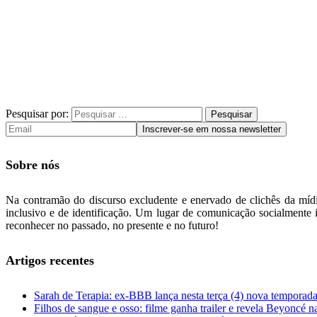
Pesquisar por:
Sobre nós
Na contramão do discurso excludente e enervado de clichês da mídia
inclusivo e de identificação. Um lugar de comunicação socialmente i
reconhecer no passado, no presente e no futuro!
Artigos recentes
Sarah de Terapia: ex-BBB lança nesta terça (4) nova temporada
Filhos de sangue e osso: filme ganha trailer e revela Beyoncé na