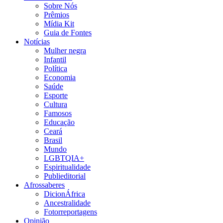
Sobre Nós
Prêmios
Mídia Kit
Guia de Fontes
Notícias
Mulher negra
Infantil
Política
Economia
Saúde
Esporte
Cultura
Famosos
Educação
Ceará
Brasil
Mundo
LGBTQIA+
Espiritualidade
Publieditorial
Afrossaberes
DicionÁfrica
Ancestralidade
Fotorreportagens
Opinião