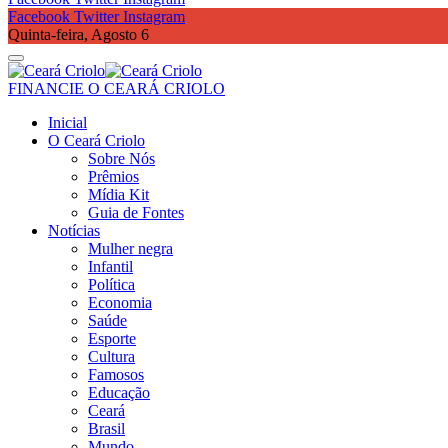
Facebook
Twitter
Instagram
Quinta-feira, Agosto 6
FINANCIE O CEARÁ CRIOLO
Inicial
O Ceará Criolo
Sobre Nós
Prêmios
Mídia Kit
Guia de Fontes
Notícias
Mulher negra
Infantil
Política
Economia
Saúde
Esporte
Cultura
Famosos
Educação
Ceará
Brasil
Mundo