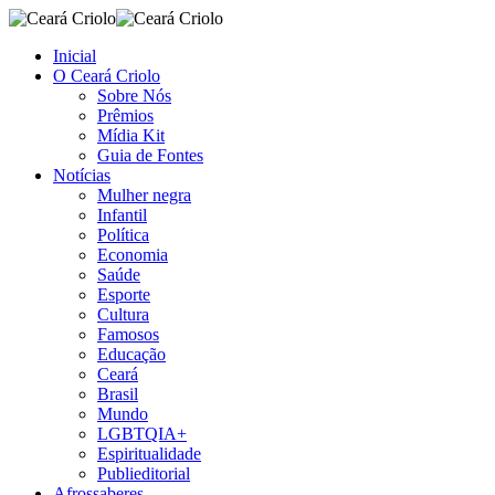
Inicial
O Ceará Criolo
Sobre Nós
Prêmios
Mídia Kit
Guia de Fontes
Notícias
Mulher negra
Infantil
Política
Economia
Saúde
Esporte
Cultura
Famosos
Educação
Ceará
Brasil
Mundo
LGBTQIA+
Espiritualidade
Publieditorial
Afrossaberes