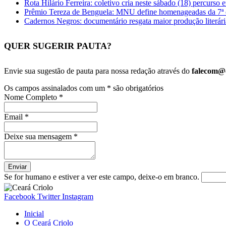
Rota Hilário Ferreira: coletivo cria neste sábado (18) percurs
Prêmio Tereza de Benguela: MNU define homenageadas da 7ª 
Cadernos Negros: documentário resgata maior produção literári
QUER SUGERIR PAUTA?
Envie sua sugestão de pauta para nossa redação através do
falecom@c
Os campos assinalados com um
*
são obrigatórios
Nome Completo
*
Email
*
Deixe sua mensagem
*
Se for humano e estiver a ver este campo, deixe-o em branco.
Facebook
Twitter
Instagram
Inicial
O Ceará Criolo