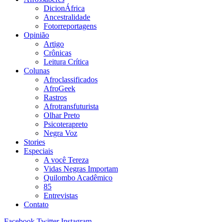
DicionÁfrica
Ancestralidade
Fotorreportagens
Opinião
Artigo
Crônicas
Leitura Crítica
Colunas
Afroclassificados
AfroGeek
Rastros
Afrotransfuturista
Olhar Preto
Psicoterapreto
Negra Voz
Stories
Especiais
A você Tereza
Vidas Negras Importam
Quilombo Acadêmico
85
Entrevistas
Contato
Facebook
Twitter
Instagram