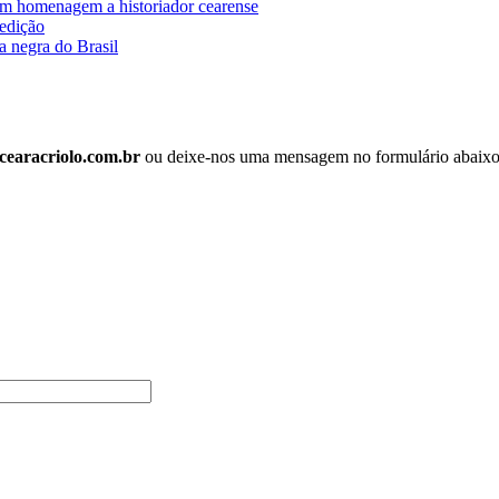
o em homenagem a historiador cearense
edição
a negra do Brasil
earacriolo.com.br
ou deixe-nos uma mensagem no formulário abaixo