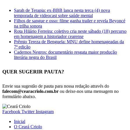
Sarah de Terapia: ex-BBB lança nesta terça (4) nova
temporada de videocast sobre saúde mental
Filhos de sangue e osso: filme ganha trailer e revela Beyoncé
na trilha sonora
Rota Hilário Ferreira: coletivo cria neste sábado (18) percurso
em homenagem a historiador cearense
Prêmio Tereza de Benguela: MNU define homenageadas da
7ª edição
Cadernos Negros: documentário resgata maior produção
literária negra do Brasil
QUER SUGERIR PAUTA?
Envie sua sugestão de pauta para nossa redação através do
falecom@cearacriolo.com.br
ou deixe-nos uma mensagem no
formulário abaixo.
Facebook
Twitter
Instagram
Inicial
O Ceará Criolo