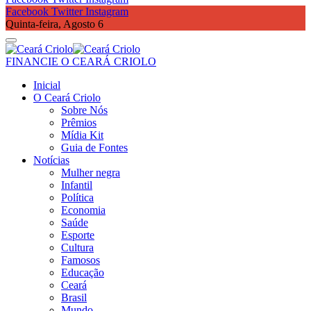
Facebook
Twitter
Instagram
Quinta-feira, Agosto 6
FINANCIE O CEARÁ CRIOLO
Inicial
O Ceará Criolo
Sobre Nós
Prêmios
Mídia Kit
Guia de Fontes
Notícias
Mulher negra
Infantil
Política
Economia
Saúde
Esporte
Cultura
Famosos
Educação
Ceará
Brasil
Mundo