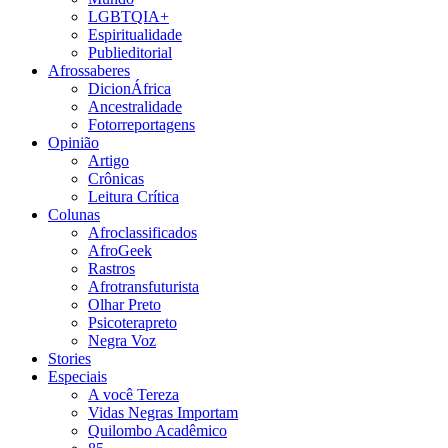
LGBTQIA+
Espiritualidade
Publieditorial
Afrossaberes
DicionÁfrica
Ancestralidade
Fotorreportagens
Opinião
Artigo
Crônicas
Leitura Crítica
Colunas
Afroclassificados
AfroGeek
Rastros
Afrotransfuturista
Olhar Preto
Psicoterapreto
Negra Voz
Stories
Especiais
A você Tereza
Vidas Negras Importam
Quilombo Acadêmico