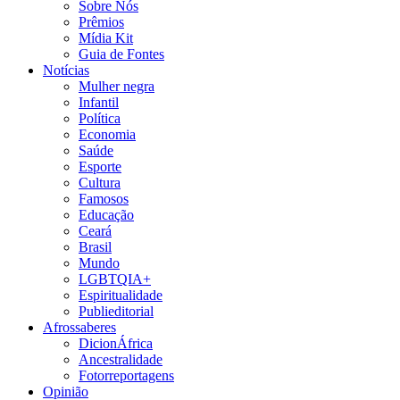
Sobre Nós
Prêmios
Mídia Kit
Guia de Fontes
Notícias
Mulher negra
Infantil
Política
Economia
Saúde
Esporte
Cultura
Famosos
Educação
Ceará
Brasil
Mundo
LGBTQIA+
Espiritualidade
Publieditorial
Afrossaberes
DicionÁfrica
Ancestralidade
Fotorreportagens
Opinião