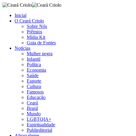
Inicial
O Ceará Criolo
Sobre Nós
Prêmios
Mídia Kit
Guia de Fontes
Notícias
Mulher negra
Infantil
Política
Economia
Saúde
Esporte
Cultura
Famosos
Educação
Ceará
Brasil
Mundo
LGBTQIA+
Espiritualidade
Publieditorial
Afrossaberes