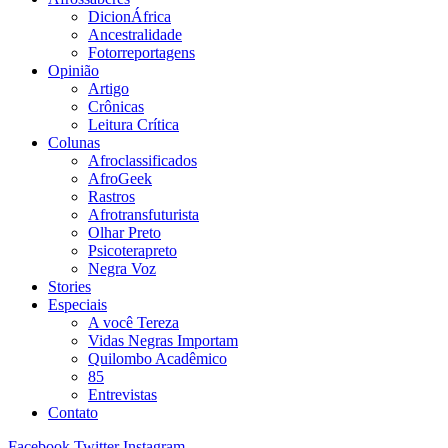
DicionÁfrica
Ancestralidade
Fotorreportagens
Opinião
Artigo
Crônicas
Leitura Crítica
Colunas
Afroclassificados
AfroGeek
Rastros
Afrotransfuturista
Olhar Preto
Psicoterapreto
Negra Voz
Stories
Especiais
A você Tereza
Vidas Negras Importam
Quilombo Acadêmico
85
Entrevistas
Contato
Facebook
Twitter
Instagram