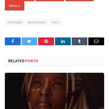
EMAIL
0
antologia
jarid arraes
livro
Facebook
Twitter
Pinterest
LinkedIn
Tumblr
Email
RELATED
POSTS