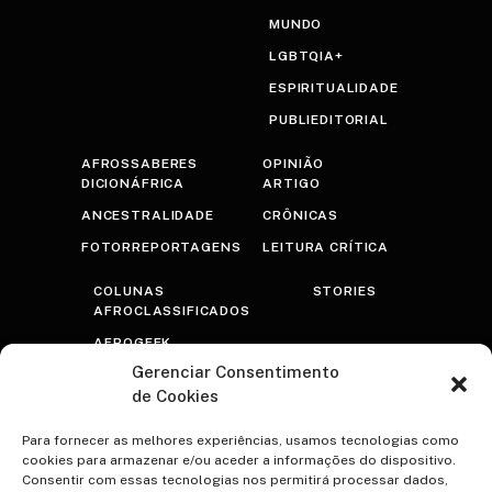
MUNDO
LGBTQIA+
ESPIRITUALIDADE
PUBLIEDITORIAL
AFROSSABERES
OPINIÃO
DICIONÁFRICA
ARTIGO
ANCESTRALIDADE
CRÔNICAS
FOTORREPORTAGENS
LEITURA CRÍTICA
COLUNAS
STORIES
AFROCLASSIFICADOS
AFROGEEK
Gerenciar Consentimento
RASTROS
de Cookies
AFROTRANSFUTURISTA
OLHAR PRETO
Para fornecer as melhores experiências, usamos tecnologias como
cookies para armazenar e/ou aceder a informações do dispositivo.
PSICOTERAPRETO
Consentir com essas tecnologias nos permitirá processar dados,