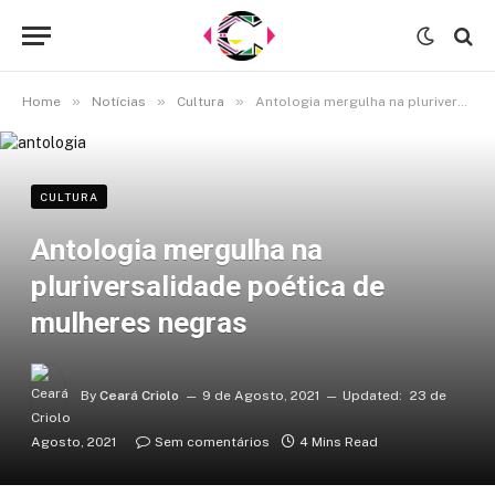
»
»
»
Home
Notícias
Cultura
Antologia mergulha na pluriversalidade poética de mulheres negras
CULTURA
Antologia mergulha na
pluriversalidade poética de
mulheres negras
By
Ceará Criolo
9 de Agosto, 2021
Updated:
23 de
Agosto, 2021
Sem comentários
4 Mins Read