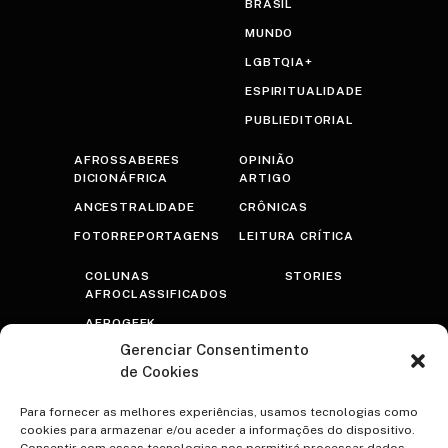
BRASIL
MUNDO
LGBTQIA+
ESPIRITUALIDADE
PUBLIEDITORIAL
AFROSSABERES
OPINIÃO
DICIONÁFRICA
ARTIGO
ANCESTRALIDADE
CRÔNICAS
FOTORREPORTAGENS
LEITURA CRÍTICA
COLUNAS
STORIES
AFROCLASSIFICADOS
AFROGEEK
Gerenciar Consentimento
RASTROS
de Cookies
AFROTRANSFUTURISTA
OLHAR PRETO
Para fornecer as melhores experiências, usamos tecnologias como
cookies para armazenar e/ou aceder a informações do dispositivo.
PSICOTERAPRETO