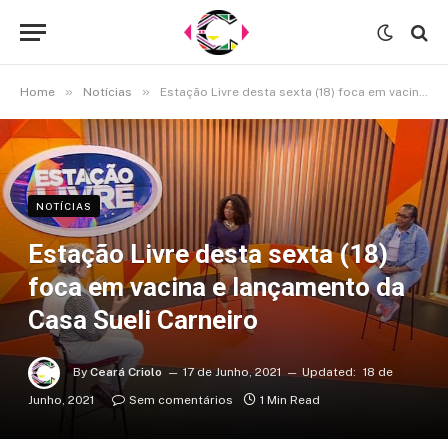
»
»
Home
Notícias
Estação Livre desta sexta (18) foca em vacina e lançamento da Casa Sueli Carneiro
NOTÍCIAS
Estação Livre desta sexta (18)
foca em vacina e lançamento da
Casa Sueli Carneiro
By
Ceará Criolo
17 de Junho, 2021
Updated:
18 de
Junho, 2021
Sem comentários
1 Min Read