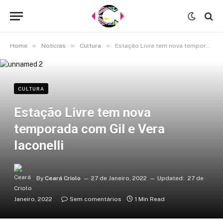
»
»
»
Home
Notícias
Cultura
Estação Livre tem nova temporada com Gil e Vera Iaconelli
CULTURA
Estação Livre tem nova
temporada com Gil e Vera
Iaconelli
By
Ceará Criolo
27 de Janeiro, 2022
Updated:
27 de
Janeiro, 2022
Sem comentários
1 Min Read