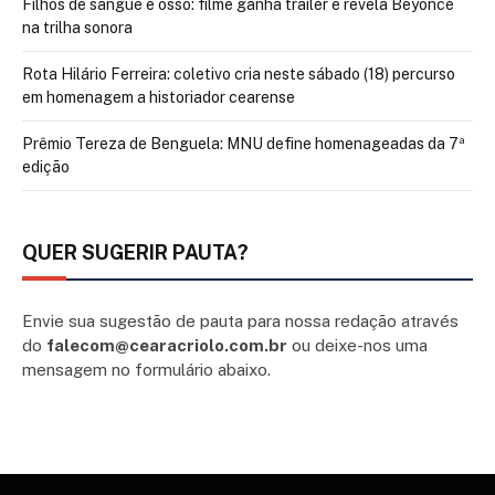
Filhos de sangue e osso: filme ganha trailer e revela Beyoncé
na trilha sonora
Rota Hilário Ferreira: coletivo cria neste sábado (18) percurso
em homenagem a historiador cearense
Prêmio Tereza de Benguela: MNU define homenageadas da 7ª
edição
QUER SUGERIR PAUTA?
Envie sua sugestão de pauta para nossa redação através
do
falecom@cearacriolo.com.br
ou deixe-nos uma
mensagem no formulário abaixo.