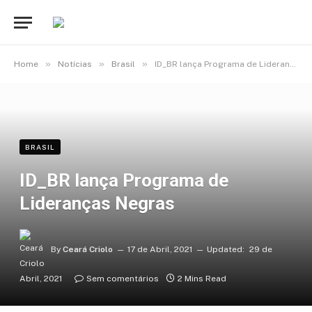
»
»
»
Home
Notícias
Brasil
ID_BR lança Programa de Lideranças Negras
BRASIL
ID_BR lança Programa de
Lideranças Negras
By
Ceará Criolo
17 de Abril, 2021
Updated:
29 de
Abril, 2021
Sem comentários
2 Mins Read