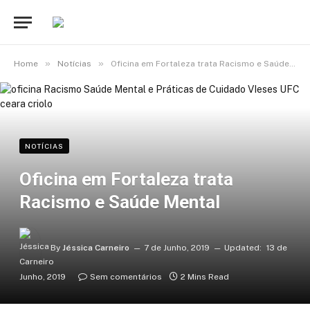
»
»
Home
Notícias
Oficina em Fortaleza trata Racismo e Saúde Mental
NOTÍCIAS
Oficina em Fortaleza trata
Racismo e Saúde Mental
By
Jéssica Carneiro
7 de Junho, 2019
Updated:
13 de
Junho, 2019
Sem comentários
2 Mins Read