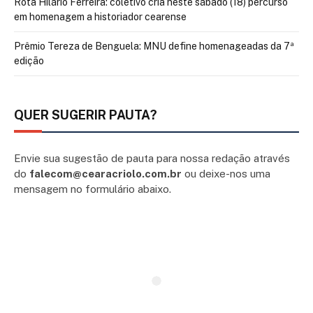
Rota Hilário Ferreira: coletivo cria neste sábado (18) percurso
em homenagem a historiador cearense
Prêmio Tereza de Benguela: MNU define homenageadas da 7ª
edição
QUER SUGERIR PAUTA?
Envie sua sugestão de pauta para nossa redação através
do
falecom@cearacriolo.com.br
ou deixe-nos uma
mensagem no formulário abaixo.