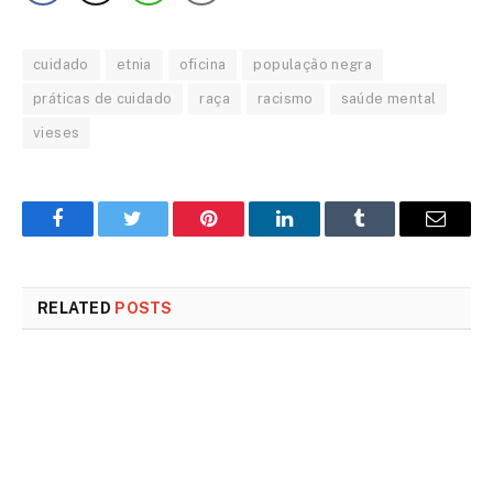
cuidado
etnia
oficina
população negra
práticas de cuidado
raça
racismo
saúde mental
vieses
Facebook
Twitter
Pinterest
LinkedIn
Tumblr
Email
RELATED
POSTS