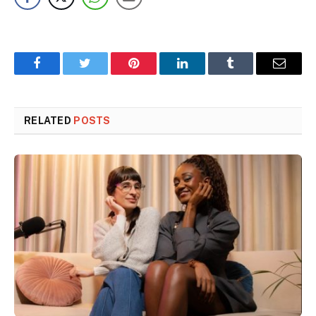
Facebook
Twitter
Pinterest
LinkedIn
Tumblr
Email
RELATED
POSTS