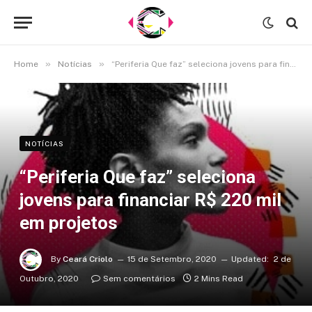
»
»
Home
Notícias
“Periferia Que faz” seleciona jovens para financiar R$ 220 mil em projetos
NOTÍCIAS
“Periferia Que faz” seleciona
jovens para financiar R$ 220 mil
em projetos
By
Ceará Criolo
15 de Setembro, 2020
Updated:
2 de
Outubro, 2020
Sem comentários
2 Mins Read