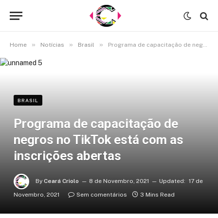
»
»
»
Home
Notícias
Brasil
Programa de capacitação de negros no TikTok está com as inscrições abertas
BRASIL
Programa de capacitação de
negros no TikTok está com as
inscrições abertas
By
Ceará Criolo
8 de Novembro, 2021
Updated:
17 de
Novembro, 2021
Sem comentários
3 Mins Read