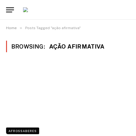
»
Home
Posts Tagged "ação afirmativa"
BROWSING:
AÇÃO AFIRMATIVA
AFROSSABERES