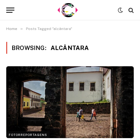
»
Home
Posts Tagged "alcântara"
BROWSING:
ALCÂNTARA
FOTORREPORTAGENS