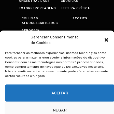
ANCESTRALIDADE
CRÔNICAS
FOTORREPORTAGENS
LEITURA CRÍTICA
COLUNAS
STORIES
AFROCLASSIFICADOS
AFROGEEK
Gerenciar Consentimento
RASTROS
de Cookies
AFROTRANSFUTURISTA
OLHAR PRETO
Para fornecer as melhores experiências, usamos tecnologias como
cookies para armazenar e/ou aceder a informações do dispositivo.
PSICOTERAPRETO
Consentir com essas tecnologias nos permitirá processar dados,
como comportamento de navegação ou IDs exclusivos neste site.
NEGRA VOZ
Não consentir ou retirar o consentimento pode afetar adversamente
certos recursos e funções.
ESPECIAIS
CONTATO
A VOCÊ TEREZA
VIDAS NEGRAS IMPORTAM
ACEITAR
QUILOMBO ACADÊMICO
85
NEGAR
ENTREVISTAS