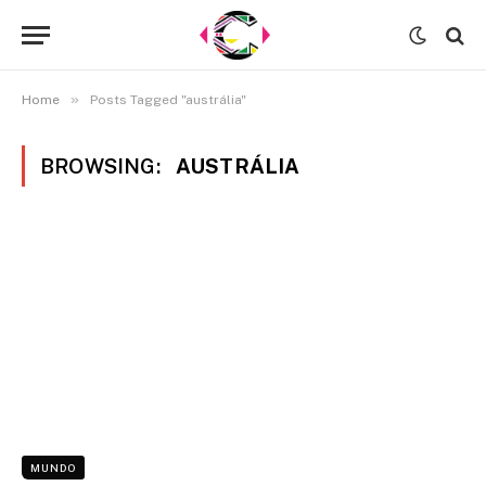
»
Home
Posts Tagged "austrália"
BROWSING:
AUSTRÁLIA
MUNDO