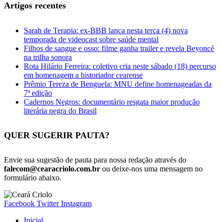
Artigos recentes
Sarah de Terapia: ex-BBB lança nesta terça (4) nova
temporada de videocast sobre saúde mental
Filhos de sangue e osso: filme ganha trailer e revela Beyoncé
na trilha sonora
Rota Hilário Ferreira: coletivo cria neste sábado (18) percurso
em homenagem a historiador cearense
Prêmio Tereza de Benguela: MNU define homenageadas da
7ª edição
Cadernos Negros: documentário resgata maior produção
literária negra do Brasil
QUER SUGERIR PAUTA?
Envie sua sugestão de pauta para nossa redação através do
falecom@cearacriolo.com.br
ou deixe-nos uma mensagem no
formulário abaixo.
Facebook
Twitter
Instagram
Inicial