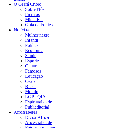
O Ceará Criolo
Sobre Nós
Prêmios
Mídia Kit
Guia de Fontes
Notícias
Mulher negra
Infantil
Política
Economia
Saúde
Esporte
Cultura
Famosos
Educação
Ceará
Brasil
Mundo
LGBTQIA+
Espiritualidade
Publieditorial
Afrossaberes
DicionÁfrica
Ancestralidade
Fotorreportagens