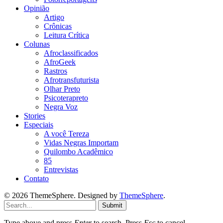
Opinião
Artigo
Crônicas
Leitura Crítica
Colunas
Afroclassificados
AfroGeek
Rastros
Afrotransfuturista
Olhar Preto
Psicoterapreto
Negra Voz
Stories
Especiais
A você Tereza
Vidas Negras Importam
Quilombo Acadêmico
85
Entrevistas
Contato
© 2026 ThemeSphere. Designed by
ThemeSphere
.
Submit
Type above and press
Enter
to search. Press
Esc
to cancel.