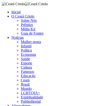
Inicial
O Ceará Criolo
Sobre Nós
Prêmios
Mídia Kit
Guia de Fontes
Notícias
Mulher negra
Infantil
Política
Economia
Saúde
Esporte
Cultura
Famosos
Educação
Ceará
Brasil
Mundo
LGBTQIA+
Espiritualidade
Publieditorial
Afrossaberes