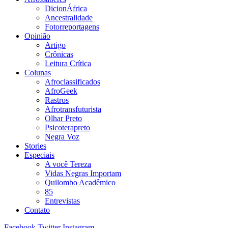
DicionÁfrica
Ancestralidade
Fotorreportagens
Opinião
Artigo
Crônicas
Leitura Crítica
Colunas
Afroclassificados
AfroGeek
Rastros
Afrotransfuturista
Olhar Preto
Psicoterapreto
Negra Voz
Stories
Especiais
A você Tereza
Vidas Negras Importam
Quilombo Acadêmico
85
Entrevistas
Contato
Facebook
Twitter
Instagram