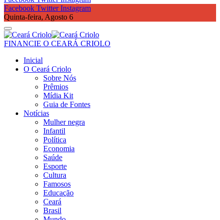
Facebook
Twitter
Instagram
Quinta-feira, Agosto 6
FINANCIE O CEARÁ CRIOLO
Inicial
O Ceará Criolo
Sobre Nós
Prêmios
Mídia Kit
Guia de Fontes
Notícias
Mulher negra
Infantil
Política
Economia
Saúde
Esporte
Cultura
Famosos
Educação
Ceará
Brasil
Mundo