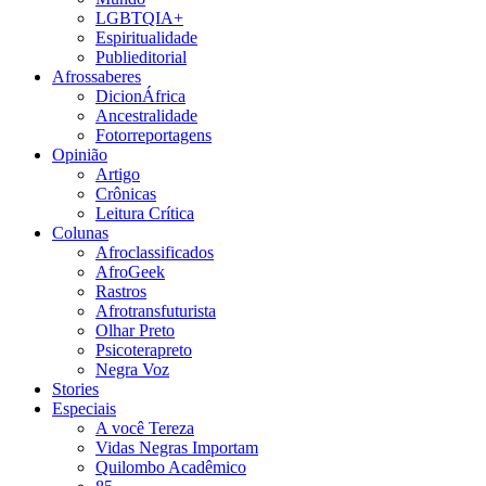
LGBTQIA+
Espiritualidade
Publieditorial
Afrossaberes
DicionÁfrica
Ancestralidade
Fotorreportagens
Opinião
Artigo
Crônicas
Leitura Crítica
Colunas
Afroclassificados
AfroGeek
Rastros
Afrotransfuturista
Olhar Preto
Psicoterapreto
Negra Voz
Stories
Especiais
A você Tereza
Vidas Negras Importam
Quilombo Acadêmico