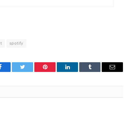
t
spotify
Facebook
Twitter
Pinterest
LinkedIn
Tumblr
Email