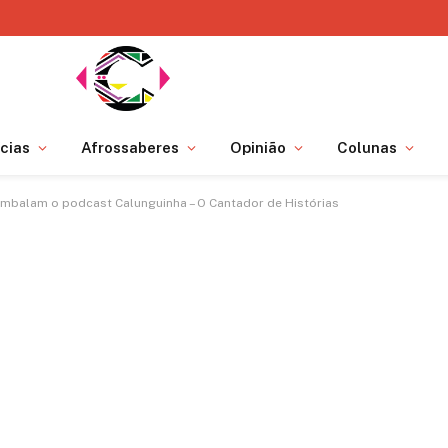
cias
Afrossaberes
Opinião
Colunas
 embalam o podcast Calunguinha – O Cantador de Histórias