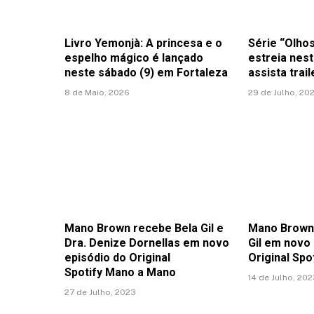
Livro Yemonjà: A princesa e o
Série “Olho
espelho mágico é lançado
estreia nest
neste sábado (9) em Fortaleza
assista trail
8 de Maio, 2026
29 de Julho, 20
Mano Brown recebe Bela Gil e
Mano Brown 
Dra. Denize Dornellas em novo
Gil em novo
episódio do Original
Original Sp
Spotify Mano a Mano
14 de Julho, 20
27 de Julho, 2023