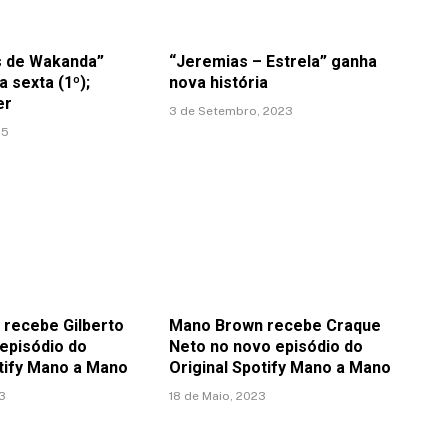
s de Wakanda”
“Jeremias – Estrela” ganha
a sexta (1º);
nova história
er
3 de Setembro, 2023
25
recebe Gilberto
Mano Brown recebe Craque
 episódio do
Neto no novo episódio do
otify Mano a Mano
Original Spotify Mano a Mano
23
18 de Maio, 2023