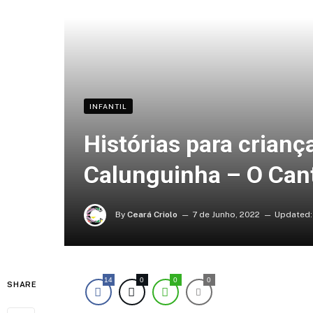
INFANTIL
Histórias para crian
Calunguinha – O Cant
By
Ceará Criolo
7 de Junho, 2022
Updated:
14
0
0
0
SHARE