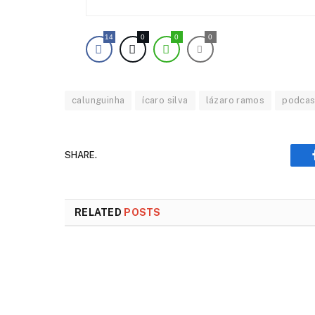
14
0
0
0
calunguinha
ícaro silva
lázaro ramos
podcas
SHARE.
RELATED
POSTS