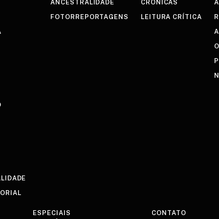
ANCESTRALIDADE
CRÔNICAS
A
FOTORREPORTAGENS
LEITURA CRÍTICA
R
A
A
O
P
N
O
ALIDADE
TORIAL
ESPECIAIS
CONTATO