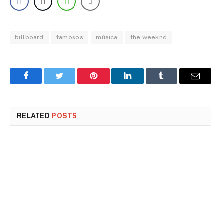
billboard
famosos
música
the weeknd
Facebook
Twitter
Pinterest
LinkedIn
Tumblr
Email
RELATED
POSTS