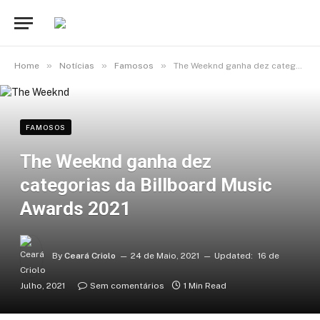
»
»
»
Home
Notícias
Famosos
The Weeknd ganha dez categorias da Billboard Music Awards 2021
FAMOSOS
The Weeknd ganha dez
categorias da Billboard Music
Awards 2021
By
Ceará Criolo
24 de Maio, 2021
Updated:
16 de
Julho, 2021
Sem comentários
1 Min Read