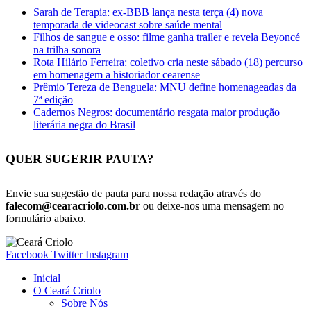
Sarah de Terapia: ex-BBB lança nesta terça (4) nova
temporada de videocast sobre saúde mental
Filhos de sangue e osso: filme ganha trailer e revela Beyoncé
na trilha sonora
Rota Hilário Ferreira: coletivo cria neste sábado (18) percurso
em homenagem a historiador cearense
Prêmio Tereza de Benguela: MNU define homenageadas da
7ª edição
Cadernos Negros: documentário resgata maior produção
literária negra do Brasil
QUER SUGERIR PAUTA?
Envie sua sugestão de pauta para nossa redação através do
falecom@cearacriolo.com.br
ou deixe-nos uma mensagem no
formulário abaixo.
Facebook
Twitter
Instagram
Inicial
O Ceará Criolo
Sobre Nós