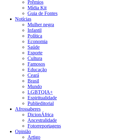
Prêmios
Mídia Kit
Guia de Fontes
Notícias
Mulher negra
Infantil
Política
Economia
Saúde
Esporte
Cultura
Famosos
Educação
Ceará
Brasil
Mundo
LGBTQIA+
Espiritualidade
Publieditorial
Afrossaberes
DicionÁfrica
Ancestralidade
Fotorreportagens
Opinião
Artigo