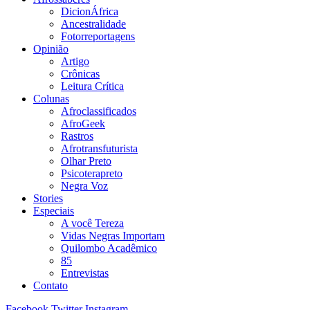
DicionÁfrica
Ancestralidade
Fotorreportagens
Opinião
Artigo
Crônicas
Leitura Crítica
Colunas
Afroclassificados
AfroGeek
Rastros
Afrotransfuturista
Olhar Preto
Psicoterapreto
Negra Voz
Stories
Especiais
A você Tereza
Vidas Negras Importam
Quilombo Acadêmico
85
Entrevistas
Contato
Facebook
Twitter
Instagram