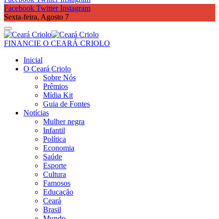
Facebook
Twitter
Instagram
Sexta-feira, Agosto 7
FINANCIE O CEARÁ CRIOLO
Inicial
O Ceará Criolo
Sobre Nós
Prêmios
Mídia Kit
Guia de Fontes
Notícias
Mulher negra
Infantil
Política
Economia
Saúde
Esporte
Cultura
Famosos
Educação
Ceará
Brasil
Mundo