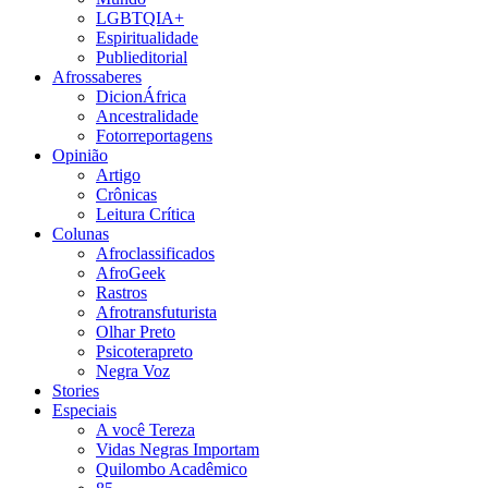
LGBTQIA+
Espiritualidade
Publieditorial
Afrossaberes
DicionÁfrica
Ancestralidade
Fotorreportagens
Opinião
Artigo
Crônicas
Leitura Crítica
Colunas
Afroclassificados
AfroGeek
Rastros
Afrotransfuturista
Olhar Preto
Psicoterapreto
Negra Voz
Stories
Especiais
A você Tereza
Vidas Negras Importam
Quilombo Acadêmico