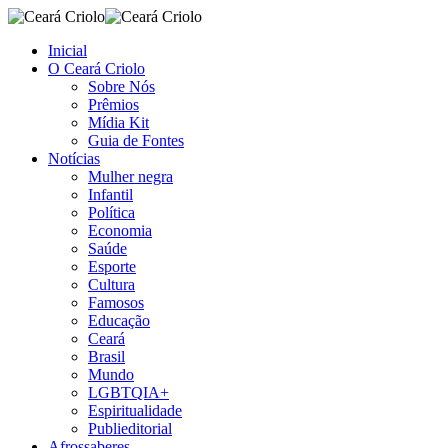
Inicial
O Ceará Criolo
Sobre Nós
Prêmios
Mídia Kit
Guia de Fontes
Notícias
Mulher negra
Infantil
Política
Economia
Saúde
Esporte
Cultura
Famosos
Educação
Ceará
Brasil
Mundo
LGBTQIA+
Espiritualidade
Publieditorial
Afrossaberes