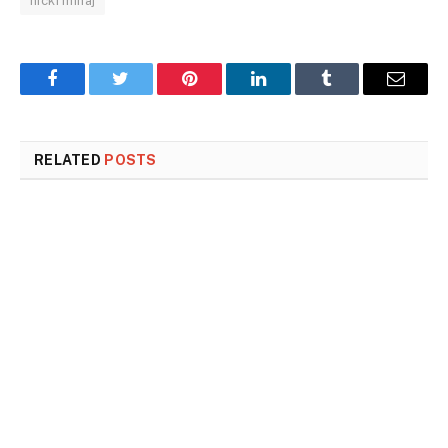
nicki minaj
Facebook
Twitter
Pinterest
LinkedIn
Tumblr
Email
RELATED
POSTS