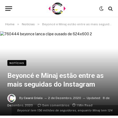
»
»
Home
Notícias
Beyoncé e Minaj estão entre as mais seguidas do Instagram
NOTÍCIAS
Beyoncé e Minaj estão entre as
mais seguidas do Instagram
By
Ceará Criolo
2 de Dezembro, 2020
Updated:
8 de
Dezembro, 2020
Sem comentários
1 Min Read
Beyoncé tem 156 milhões de seguidores, enquanto Minaj tem 124