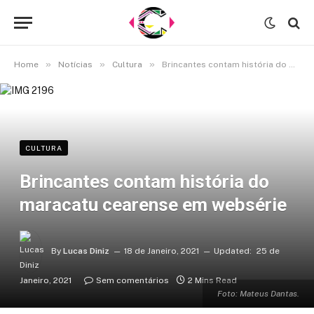
»
»
»
Home
Notícias
Cultura
Brincantes contam história do maracatu cearense em websérie
CULTURA
Brincantes contam história do
maracatu cearense em websérie
By
Lucas Diniz
18 de Janeiro, 2021
Updated:
25 de
Janeiro, 2021
Sem comentários
2 Mins Read
Foto: Mateus Dantas.