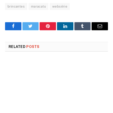
brincantes
maracatu
websérie
Facebook
Twitter
Pinterest
LinkedIn
Tumblr
Email
RELATED
POSTS