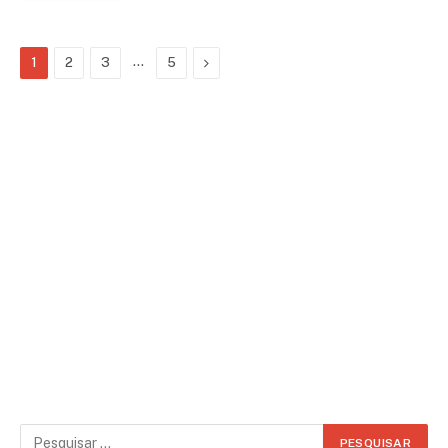
…
Next
1
2
3
5