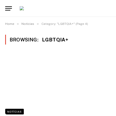
»
»
Home
Notícias
Category: "LGBTQIA+" (Page 4)
BROWSING:
LGBTQIA+
NOTÍCIAS