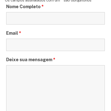
Os campos assinalados com um
*
são obrigatórios
Nome Completo
*
Email
*
Deixe sua mensagem
*