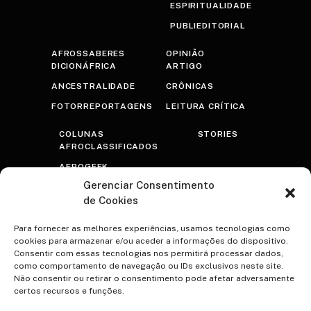
ESPIRITUALIDADE
PUBLIEDITORIAL
AFROSSABERES
OPINIÃO
DICIONÁFRICA
ARTIGO
ANCESTRALIDADE
CRÔNICAS
FOTORREPORTAGENS
LEITURA CRÍTICA
COLUNAS
STORIES
AFROCLASSIFICADOS
AFROGEEK
Gerenciar Consentimento
RASTROS
de Cookies
AFROTRANSFUTURISTA
OLHAR PRETO
Para fornecer as melhores experiências, usamos tecnologias como
cookies para armazenar e/ou aceder a informações do dispositivo.
PSICOTERAPRETO
Consentir com essas tecnologias nos permitirá processar dados,
como comportamento de navegação ou IDs exclusivos neste site.
NEGRA VOZ
Não consentir ou retirar o consentimento pode afetar adversamente
certos recursos e funções.
ESPECIAIS
CONTATO
A VOCÊ TEREZA