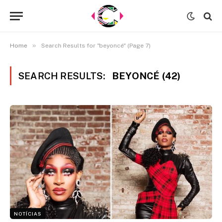
»
Home
Search Results for "beyoncé" (Page 7)
SEARCH RESULTS:
BEYONCÉ (42)
NOTÍCIAS