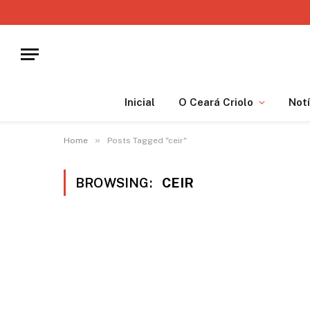
Inicial
O Ceará Criolo
Notí
»
Home
Posts Tagged "ceir"
BROWSING:
CEIR