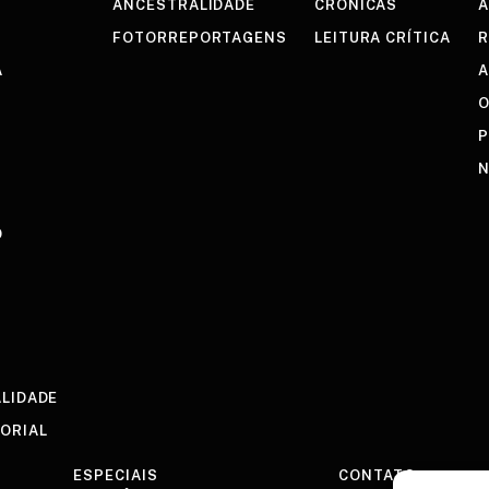
ANCESTRALIDADE
CRÔNICAS
A
FOTORREPORTAGENS
LEITURA CRÍTICA
R
A
A
O
P
N
O
ALIDADE
TORIAL
ESPECIAIS
CONTATO