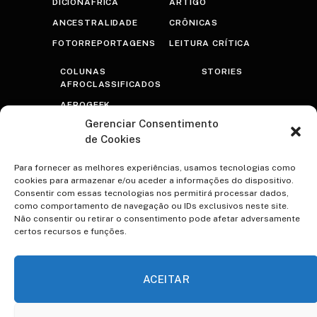
DICIONÁFRICA
ARTIGO
ANCESTRALIDADE
CRÔNICAS
FOTORREPORTAGENS
LEITURA CRÍTICA
COLUNAS
STORIES
AFROCLASSIFICADOS
AFROGEEK
Gerenciar Consentimento
RASTROS
de Cookies
AFROTRANSFUTURISTA
OLHAR PRETO
Para fornecer as melhores experiências, usamos tecnologias como
cookies para armazenar e/ou aceder a informações do dispositivo.
PSICOTERAPRETO
Consentir com essas tecnologias nos permitirá processar dados,
como comportamento de navegação ou IDs exclusivos neste site.
NEGRA VOZ
Não consentir ou retirar o consentimento pode afetar adversamente
certos recursos e funções.
ESPECIAIS
CONTATO
A VOCÊ TEREZA
VIDAS NEGRAS IMPORTAM
ACEITAR
QUILOMBO ACADÊMICO
85