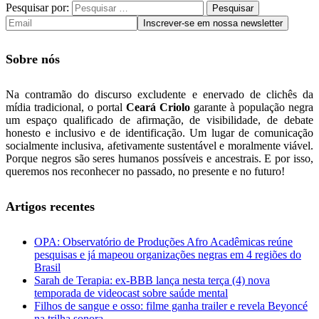
Pesquisar por:
Sobre nós
Na contramão do discurso excludente e enervado de clichês da
mídia tradicional, o portal
Ceará Criolo
garante à população negra
um espaço qualificado de afirmação, de visibilidade, de debate
honesto e inclusivo e de identificação. Um lugar de comunicação
socialmente inclusiva, afetivamente sustentável e moralmente viável.
Porque negros são seres humanos possíveis e ancestrais. E por isso,
queremos nos reconhecer no passado, no presente e no futuro!
Artigos recentes
OPA: Observatório de Produções Afro Acadêmicas reúne
pesquisas e já mapeou organizações negras em 4 regiões do
Brasil
Sarah de Terapia: ex-BBB lança nesta terça (4) nova
temporada de videocast sobre saúde mental
Filhos de sangue e osso: filme ganha trailer e revela Beyoncé
na trilha sonora