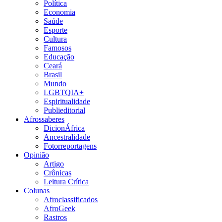
Política
Economia
Saúde
Esporte
Cultura
Famosos
Educação
Ceará
Brasil
Mundo
LGBTQIA+
Espiritualidade
Publieditorial
Afrossaberes
DicionÁfrica
Ancestralidade
Fotorreportagens
Opinião
Artigo
Crônicas
Leitura Crítica
Colunas
Afroclassificados
AfroGeek
Rastros