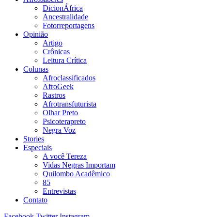
DicionÁfrica
Ancestralidade
Fotorreportagens
Opinião
Artigo
Crônicas
Leitura Crítica
Colunas
Afroclassificados
AfroGeek
Rastros
Afrotransfuturista
Olhar Preto
Psicoterapreto
Negra Voz
Stories
Especiais
A você Tereza
Vidas Negras Importam
Quilombo Acadêmico
85
Entrevistas
Contato
Facebook
Twitter
Instagram