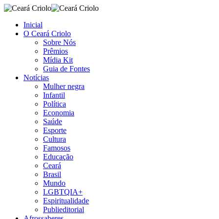
Inicial
O Ceará Criolo
Sobre Nós
Prêmios
Mídia Kit
Guia de Fontes
Notícias
Mulher negra
Infantil
Política
Economia
Saúde
Esporte
Cultura
Famosos
Educação
Ceará
Brasil
Mundo
LGBTQIA+
Espiritualidade
Publieditorial
Afrossaberes