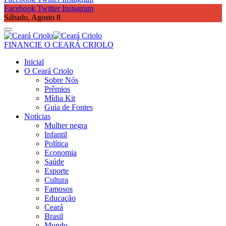
Facebook
Twitter
Instagram
Sábado, Agosto 8
FINANCIE O CEARÁ CRIOLO
Inicial
O Ceará Criolo
Sobre Nós
Prêmios
Mídia Kit
Guia de Fontes
Notícias
Mulher negra
Infantil
Política
Economia
Saúde
Esporte
Cultura
Famosos
Educação
Ceará
Brasil
Mundo