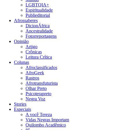
LGBTQIA+
Espiritualidade
Publieditorial
Afrossaberes
DicionÁfrica
Ancestralidade
Fotorreportagens
Opinião
Artigo
Crônicas
Leitura Crítica
Colunas
Afroclassificados
AfroGeek
Rastros
Afrotransfuturista
Olhar Preto
Psicoterapreto
Negra Voz
Stories
Especiais
A você Tereza
Vidas Negras Importam
Quilombo Acadêmico