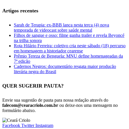
Artigos recentes
Sarah de Terapia: ex-BBB lança nesta terça (4) nova
temporada de videocast sobre saúde mental
Filhos de sangue e osso: filme ganha trailer e revela Beyoncé
na trilha sonora
Rota Hilário Ferreira: coletivo cria neste sábado (18) percurso
em homenagem a historiador cearense
Prêmio Tereza de Benguela: MNU define homenageadas da
7ª edição
Cadernos Negros: documentário resgata maior produção
literária negra do Brasil
QUER SUGERIR PAUTA?
Envie sua sugestão de pauta para nossa redação através do
falecom@cearacriolo.com.br
ou deixe-nos uma mensagem no
formulário abaixo.
Facebook
Twitter
Instagram