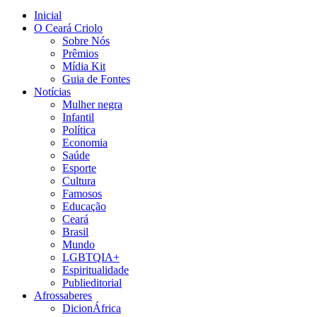
Inicial
O Ceará Criolo
Sobre Nós
Prêmios
Mídia Kit
Guia de Fontes
Notícias
Mulher negra
Infantil
Política
Economia
Saúde
Esporte
Cultura
Famosos
Educação
Ceará
Brasil
Mundo
LGBTQIA+
Espiritualidade
Publieditorial
Afrossaberes
DicionÁfrica