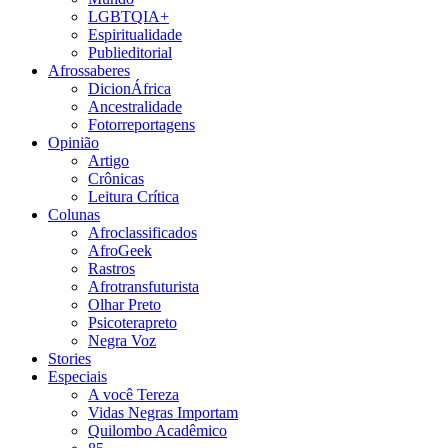
LGBTQIA+
Espiritualidade
Publieditorial
Afrossaberes
DicionÁfrica
Ancestralidade
Fotorreportagens
Opinião
Artigo
Crônicas
Leitura Crítica
Colunas
Afroclassificados
AfroGeek
Rastros
Afrotransfuturista
Olhar Preto
Psicoterapreto
Negra Voz
Stories
Especiais
A você Tereza
Vidas Negras Importam
Quilombo Acadêmico