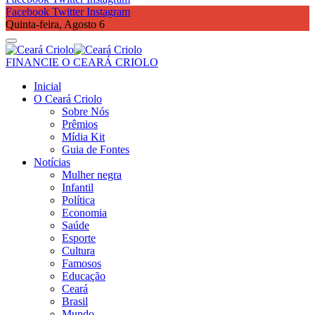
Facebook
Twitter
Instagram
Quinta-feira, Agosto 6
FINANCIE O CEARÁ CRIOLO
Inicial
O Ceará Criolo
Sobre Nós
Prêmios
Mídia Kit
Guia de Fontes
Notícias
Mulher negra
Infantil
Política
Economia
Saúde
Esporte
Cultura
Famosos
Educação
Ceará
Brasil
Mundo