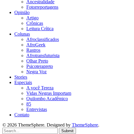
Ancestralidade
Fotorreportagens
Opinião
Artigo
Crônicas
Leitura Crítica
Colunas
Afroclassificados
AfroGeek
Rastros
Afrotransfuturista
Olhar Preto
Psicoterapreto
Negra Voz
Stories
Especiais
A você Tereza
Vidas Negras Importam
Quilombo Acadêmico
85
Entrevistas
Contato
© 2026 ThemeSphere. Designed by
ThemeSphere
.
Submit