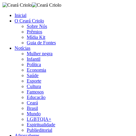
Inicial
O Ceará Criolo
Sobre Nós
Prêmios
Mídia Kit
Guia de Fontes
Notícias
Mulher negra
Infantil
Política
Economia
Saúde
Esporte
Cultura
Famosos
Educação
Ceará
Brasil
Mundo
LGBTQIA+
Espiritualidade
Publieditorial
Afrossaberes