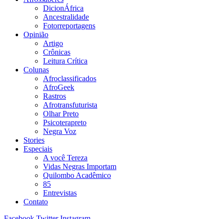
DicionÁfrica
Ancestralidade
Fotorreportagens
Opinião
Artigo
Crônicas
Leitura Crítica
Colunas
Afroclassificados
AfroGeek
Rastros
Afrotransfuturista
Olhar Preto
Psicoterapreto
Negra Voz
Stories
Especiais
A você Tereza
Vidas Negras Importam
Quilombo Acadêmico
85
Entrevistas
Contato
Facebook
Twitter
Instagram