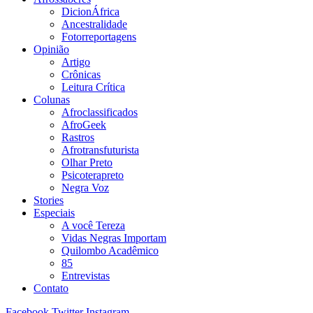
DicionÁfrica
Ancestralidade
Fotorreportagens
Opinião
Artigo
Crônicas
Leitura Crítica
Colunas
Afroclassificados
AfroGeek
Rastros
Afrotransfuturista
Olhar Preto
Psicoterapreto
Negra Voz
Stories
Especiais
A você Tereza
Vidas Negras Importam
Quilombo Acadêmico
85
Entrevistas
Contato
Facebook
Twitter
Instagram