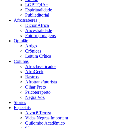
LGBTQIA+
Espiritualidade
Publieditorial
Afrossaberes
DicionÁfrica
Ancestralidade
Fotorreportagens
Opinião
Artigo
Crônicas
Leitura Crítica
Colunas
Afroclassificados
AfroGeek
Rastros
Afrotransfuturista
Olhar Preto
Psicoterapreto
Negra Voz
Stories
Especiais
A você Tereza
Vidas Negras Importam
Quilombo Acadêmico