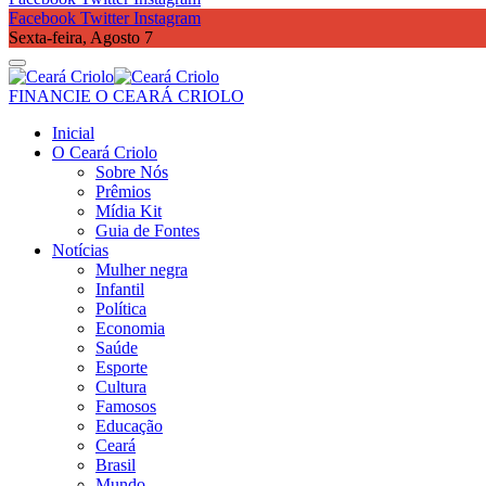
Facebook
Twitter
Instagram
Sexta-feira, Agosto 7
FINANCIE O CEARÁ CRIOLO
Inicial
O Ceará Criolo
Sobre Nós
Prêmios
Mídia Kit
Guia de Fontes
Notícias
Mulher negra
Infantil
Política
Economia
Saúde
Esporte
Cultura
Famosos
Educação
Ceará
Brasil
Mundo