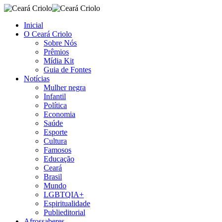
Inicial
O Ceará Criolo
Sobre Nós
Prêmios
Mídia Kit
Guia de Fontes
Notícias
Mulher negra
Infantil
Política
Economia
Saúde
Esporte
Cultura
Famosos
Educação
Ceará
Brasil
Mundo
LGBTQIA+
Espiritualidade
Publieditorial
Afrossaberes