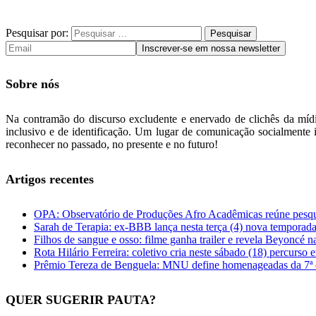
Pesquisar por:
Sobre nós
Na contramão do discurso excludente e enervado de clichês da mídia
inclusivo e de identificação. Um lugar de comunicação socialmente i
reconhecer no passado, no presente e no futuro!
Artigos recentes
OPA: Observatório de Produções Afro Acadêmicas reúne pesqui
Sarah de Terapia: ex-BBB lança nesta terça (4) nova temporada
Filhos de sangue e osso: filme ganha trailer e revela Beyoncé na
Rota Hilário Ferreira: coletivo cria neste sábado (18) percurs
Prêmio Tereza de Benguela: MNU define homenageadas da 7ª 
QUER SUGERIR PAUTA?