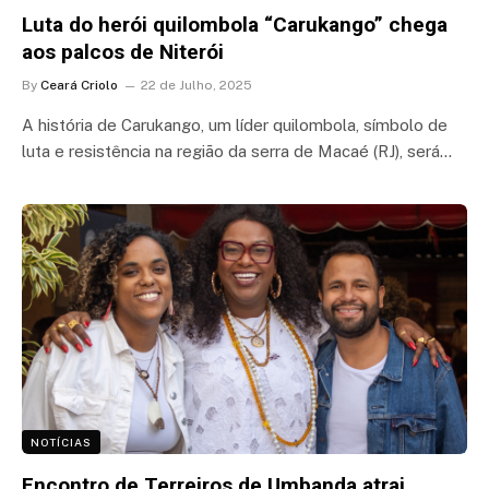
Luta do herói quilombola “Carukango” chega
aos palcos de Niterói
By
Ceará Criolo
22 de Julho, 2025
A história de Carukango, um líder quilombola, símbolo de
luta e resistência na região da serra de Macaé (RJ), será…
NOTÍCIAS
Encontro de Terreiros de Umbanda atrai