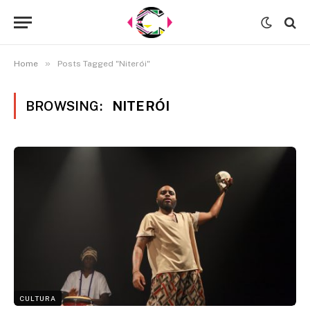
»
Home
Posts Tagged "Niterói"
BROWSING:
NITERÓI
CULTURA