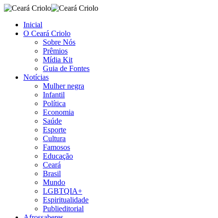
Inicial
O Ceará Criolo
Sobre Nós
Prêmios
Mídia Kit
Guia de Fontes
Notícias
Mulher negra
Infantil
Política
Economia
Saúde
Esporte
Cultura
Famosos
Educação
Ceará
Brasil
Mundo
LGBTQIA+
Espiritualidade
Publieditorial
Afrossaberes