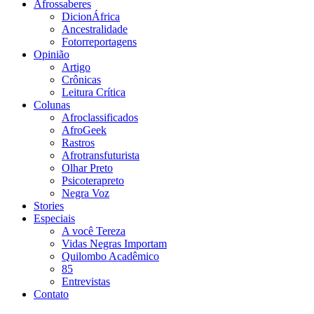
Afrossaberes
DicionÁfrica
Ancestralidade
Fotorreportagens
Opinião
Artigo
Crônicas
Leitura Crítica
Colunas
Afroclassificados
AfroGeek
Rastros
Afrotransfuturista
Olhar Preto
Psicoterapreto
Negra Voz
Stories
Especiais
A você Tereza
Vidas Negras Importam
Quilombo Acadêmico
85
Entrevistas
Contato