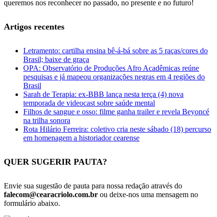
queremos nos reconhecer no passado, no presente e no futuro!
Artigos recentes
Letramento: cartilha ensina bê-á-bá sobre as 5 raças/cores do
Brasil; baixe de graça
OPA: Observatório de Produções Afro Acadêmicas reúne
pesquisas e já mapeou organizações negras em 4 regiões do
Brasil
Sarah de Terapia: ex-BBB lança nesta terça (4) nova
temporada de videocast sobre saúde mental
Filhos de sangue e osso: filme ganha trailer e revela Beyoncé
na trilha sonora
Rota Hilário Ferreira: coletivo cria neste sábado (18) percurso
em homenagem a historiador cearense
QUER SUGERIR PAUTA?
Envie sua sugestão de pauta para nossa redação através do
falecom@cearacriolo.com.br
ou deixe-nos uma mensagem no
formulário abaixo.