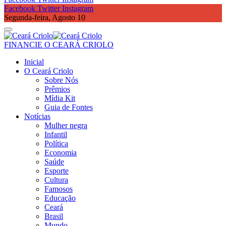
Facebook
Twitter
Instagram
Segunda-feira, Agosto 10
FINANCIE O CEARÁ CRIOLO
Inicial
O Ceará Criolo
Sobre Nós
Prêmios
Mídia Kit
Guia de Fontes
Notícias
Mulher negra
Infantil
Política
Economia
Saúde
Esporte
Cultura
Famosos
Educação
Ceará
Brasil
Mundo