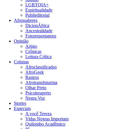
LGBTQIA+
Espiritualidade
Publieditorial
Afrossaberes
DicionÁfrica
Ancestralidade
Fotorreportagens
Opinião
Artigo
Crônicas
Leitura Crítica
Colunas
Afroclassificados
AfroGeek
Rastros
Afrotransfuturista
Olhar Preto
Psicoterapreto
Negra Voz
Stories
Especiais
A você Tereza
Vidas Negras Importam
Quilombo Acadêmico