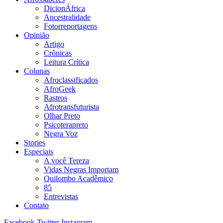
DicionÁfrica
Ancestralidade
Fotorreportagens
Opinião
Artigo
Crônicas
Leitura Crítica
Colunas
Afroclassificados
AfroGeek
Rastros
Afrotransfuturista
Olhar Preto
Psicoterapreto
Negra Voz
Stories
Especiais
A você Tereza
Vidas Negras Importam
Quilombo Acadêmico
85
Entrevistas
Contato
Facebook
Twitter
Instagram