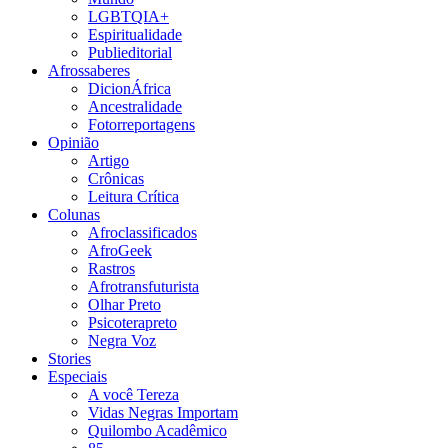
LGBTQIA+
Espiritualidade
Publieditorial
Afrossaberes
DicionÁfrica
Ancestralidade
Fotorreportagens
Opinião
Artigo
Crônicas
Leitura Crítica
Colunas
Afroclassificados
AfroGeek
Rastros
Afrotransfuturista
Olhar Preto
Psicoterapreto
Negra Voz
Stories
Especiais
A você Tereza
Vidas Negras Importam
Quilombo Acadêmico