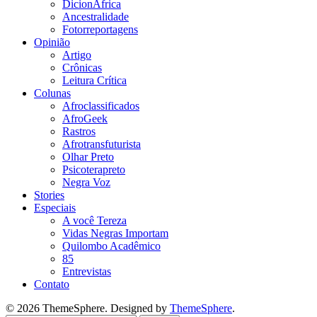
DicionÁfrica
Ancestralidade
Fotorreportagens
Opinião
Artigo
Crônicas
Leitura Crítica
Colunas
Afroclassificados
AfroGeek
Rastros
Afrotransfuturista
Olhar Preto
Psicoterapreto
Negra Voz
Stories
Especiais
A você Tereza
Vidas Negras Importam
Quilombo Acadêmico
85
Entrevistas
Contato
© 2026 ThemeSphere. Designed by
ThemeSphere
.