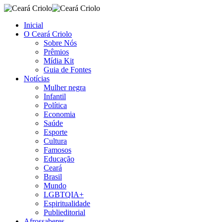
Inicial
O Ceará Criolo
Sobre Nós
Prêmios
Mídia Kit
Guia de Fontes
Notícias
Mulher negra
Infantil
Política
Economia
Saúde
Esporte
Cultura
Famosos
Educação
Ceará
Brasil
Mundo
LGBTQIA+
Espiritualidade
Publieditorial
Afrossaberes