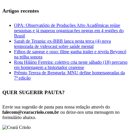
Artigos recentes
OPA: Observatório de Produções Afro Acadêmicas reúne
pesquisas e já mapeou organizações negras em 4 regiões do
Brasil
Sarah de Terapia: ex-BBB lança nesta terça (4) nova
temporada de videocast sobre saúde mental
Filhos de sangue e osso: filme ganha trailer e revela Beyoncé
na trilha sonora
Rota Hilário Ferreira: coletivo cria neste sábado (18) percurso
em homenagem a historiador cearense
Prêmio Tereza de Benguela: MNU define homenageadas da
7ª edição
QUER SUGERIR PAUTA?
Envie sua sugestão de pauta para nossa redação através do
falecom@cearacriolo.com.br
ou deixe-nos uma mensagem no
formulário abaixo.