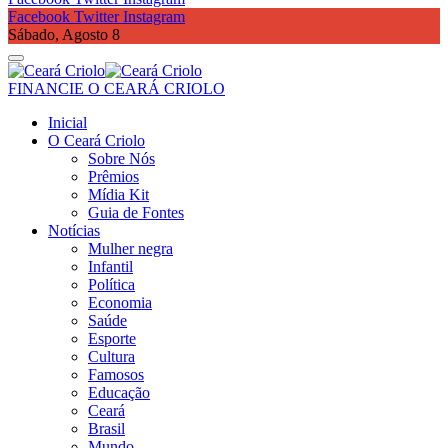
Facebook
Twitter
Instagram
Sábado, Agosto 8
FINANCIE O CEARÁ CRIOLO
Inicial
O Ceará Criolo
Sobre Nós
Prêmios
Mídia Kit
Guia de Fontes
Notícias
Mulher negra
Infantil
Política
Economia
Saúde
Esporte
Cultura
Famosos
Educação
Ceará
Brasil
Mundo