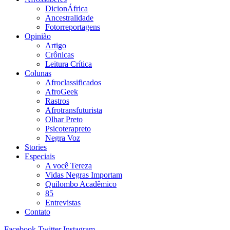
DicionÁfrica
Ancestralidade
Fotorreportagens
Opinião
Artigo
Crônicas
Leitura Crítica
Colunas
Afroclassificados
AfroGeek
Rastros
Afrotransfuturista
Olhar Preto
Psicoterapreto
Negra Voz
Stories
Especiais
A você Tereza
Vidas Negras Importam
Quilombo Acadêmico
85
Entrevistas
Contato
Facebook
Twitter
Instagram