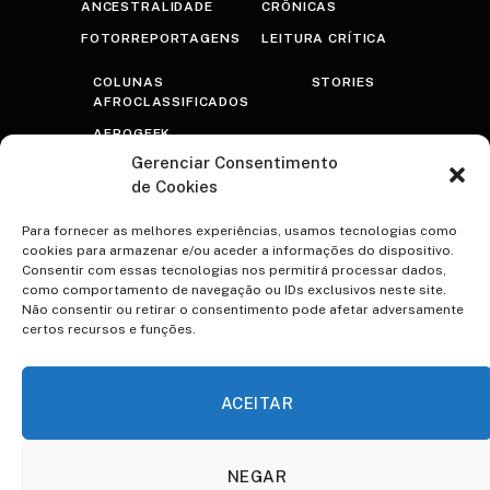
ANCESTRALIDADE
CRÔNICAS
FOTORREPORTAGENS
LEITURA CRÍTICA
COLUNAS
STORIES
AFROCLASSIFICADOS
AFROGEEK
Gerenciar Consentimento
RASTROS
de Cookies
AFROTRANSFUTURISTA
OLHAR PRETO
Para fornecer as melhores experiências, usamos tecnologias como
cookies para armazenar e/ou aceder a informações do dispositivo.
PSICOTERAPRETO
Consentir com essas tecnologias nos permitirá processar dados,
como comportamento de navegação ou IDs exclusivos neste site.
NEGRA VOZ
Não consentir ou retirar o consentimento pode afetar adversamente
certos recursos e funções.
ESPECIAIS
CONTATO
A VOCÊ TEREZA
VIDAS NEGRAS IMPORTAM
ACEITAR
QUILOMBO ACADÊMICO
85
NEGAR
ENTREVISTAS