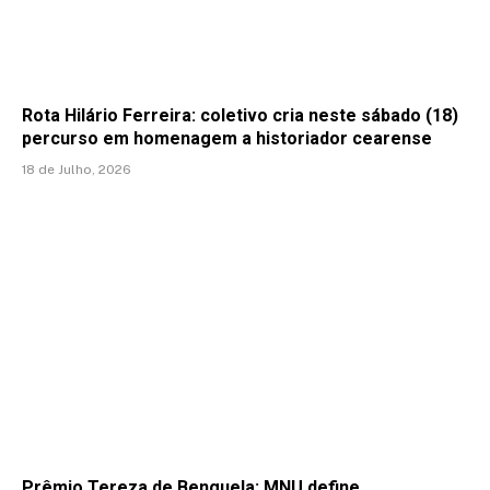
Rota Hilário Ferreira: coletivo cria neste sábado (18)
percurso em homenagem a historiador cearense
18 de Julho, 2026
Prêmio Tereza de Benguela: MNU define