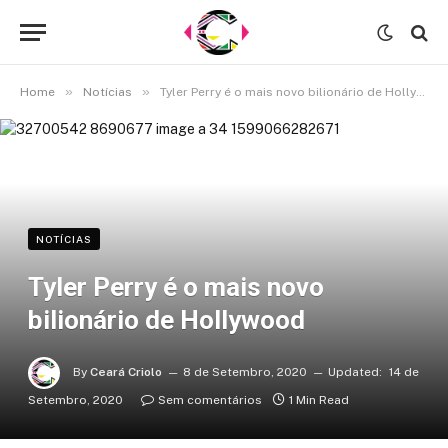
»
»
Home
Notícias
Tyler Perry é o mais novo bilionário de Hollywood
NOTÍCIAS
Tyler Perry é o mais novo
bilionário de Hollywood
By
Ceará Criolo
8 de Setembro, 2020
Updated:
14 de
Setembro, 2020
Sem comentários
1 Min Read