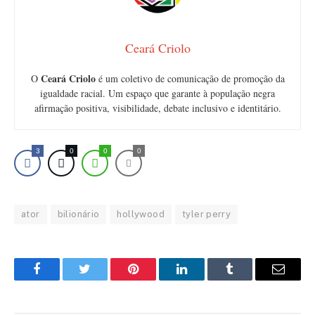
Ceará Criolo
Ceará Criolo
O
é um coletivo de comunicação de promoção da
igualdade racial. Um espaço que garante à população negra
afirmação positiva, visibilidade, debate inclusivo e identitário.
3
0
0
0
ator
bilionário
hollywood
tyler perry
Facebook
Twitter
Pinterest
LinkedIn
Tumblr
Email