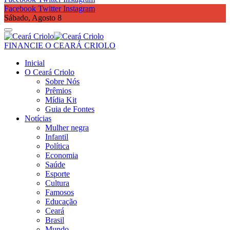
Facebook
Twitter
Instagram
Sábado, Agosto 8
FINANCIE O CEARÁ CRIOLO
Inicial
O Ceará Criolo
Sobre Nós
Prêmios
Mídia Kit
Guia de Fontes
Notícias
Mulher negra
Infantil
Política
Economia
Saúde
Esporte
Cultura
Famosos
Educação
Ceará
Brasil
Mundo