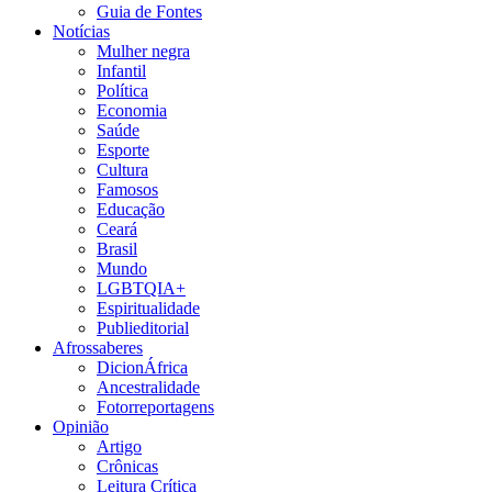
Guia de Fontes
Notícias
Mulher negra
Infantil
Política
Economia
Saúde
Esporte
Cultura
Famosos
Educação
Ceará
Brasil
Mundo
LGBTQIA+
Espiritualidade
Publieditorial
Afrossaberes
DicionÁfrica
Ancestralidade
Fotorreportagens
Opinião
Artigo
Crônicas
Leitura Crítica