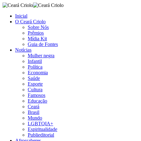
Inicial
O Ceará Criolo
Sobre Nós
Prêmios
Mídia Kit
Guia de Fontes
Notícias
Mulher negra
Infantil
Política
Economia
Saúde
Esporte
Cultura
Famosos
Educação
Ceará
Brasil
Mundo
LGBTQIA+
Espiritualidade
Publieditorial
Afrossaberes