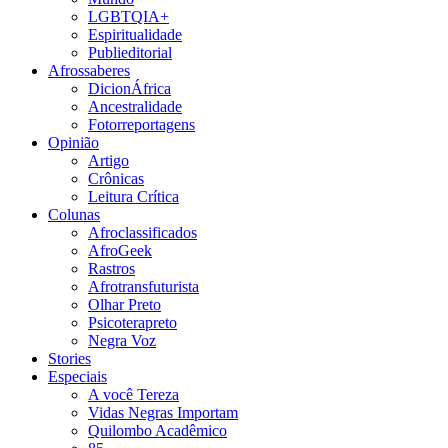
LGBTQIA+
Espiritualidade
Publieditorial
Afrossaberes
DicionÁfrica
Ancestralidade
Fotorreportagens
Opinião
Artigo
Crônicas
Leitura Crítica
Colunas
Afroclassificados
AfroGeek
Rastros
Afrotransfuturista
Olhar Preto
Psicoterapreto
Negra Voz
Stories
Especiais
A você Tereza
Vidas Negras Importam
Quilombo Acadêmico