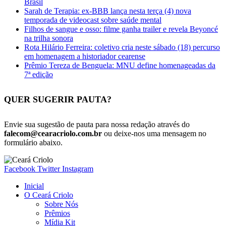
Brasil
Sarah de Terapia: ex-BBB lança nesta terça (4) nova
temporada de videocast sobre saúde mental
Filhos de sangue e osso: filme ganha trailer e revela Beyoncé
na trilha sonora
Rota Hilário Ferreira: coletivo cria neste sábado (18) percurso
em homenagem a historiador cearense
Prêmio Tereza de Benguela: MNU define homenageadas da
7ª edição
QUER SUGERIR PAUTA?
Envie sua sugestão de pauta para nossa redação através do
falecom@cearacriolo.com.br
ou deixe-nos uma mensagem no
formulário abaixo.
Facebook
Twitter
Instagram
Inicial
O Ceará Criolo
Sobre Nós
Prêmios
Mídia Kit