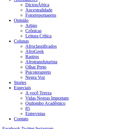
DicionÁfrica
Ancestralidade
Fotorreportagens
Opinião
Artigo
Crônicas
Leitura Crítica
Colunas
Afroclassificados
AfroGeek
Rastros
Afrotransfuturista
Olhar Preto
Psicoterapreto
Negra Voz
Stories
Especiais
A você Tereza
Vidas Negras Importam
Quilombo Acadêmico
85
Entrevistas
Contato
Facebook
Twitter
Instagram