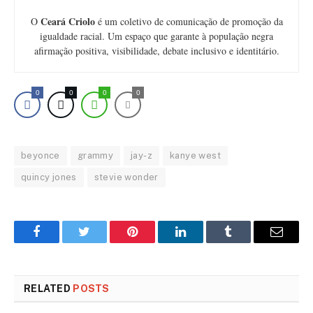
Ceará Criolo
O
é um coletivo de comunicação de promoção da
igualdade racial. Um espaço que garante à população negra
afirmação positiva, visibilidade, debate inclusivo e identitário.
0
0
0
0
beyonce
grammy
jay-z
kanye west
quincy jones
stevie wonder
Facebook
Twitter
Pinterest
LinkedIn
Tumblr
Email
RELATED
POSTS