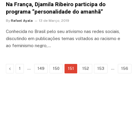
Na França, Djamila Ribeiro participa do
programa “personalidade do amanhã”
By
Rafael Ayala
13 de Março, 2019
Conhecida no Brasil pelo seu ativismo nas redes sociais,
discutindo em publicações temas voltados ao racismo e
ao feminismo negro,…
Previous
…
…
1
149
150
151
152
153
156