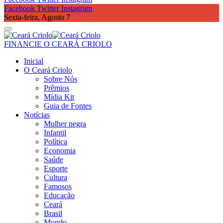
Facebook
Twitter
Instagram
Sexta-feira, Agosto 7
FINANCIE O CEARÁ CRIOLO
Inicial
O Ceará Criolo
Sobre Nós
Prêmios
Mídia Kit
Guia de Fontes
Notícias
Mulher negra
Infantil
Política
Economia
Saúde
Esporte
Cultura
Famosos
Educação
Ceará
Brasil
Mundo