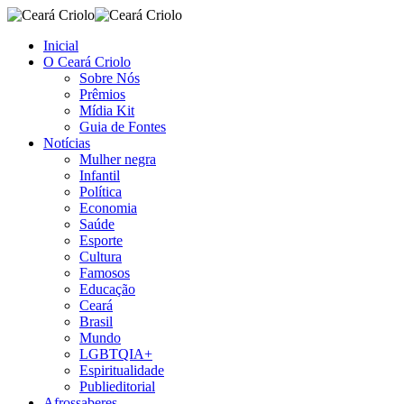
Inicial
O Ceará Criolo
Sobre Nós
Prêmios
Mídia Kit
Guia de Fontes
Notícias
Mulher negra
Infantil
Política
Economia
Saúde
Esporte
Cultura
Famosos
Educação
Ceará
Brasil
Mundo
LGBTQIA+
Espiritualidade
Publieditorial
Afrossaberes