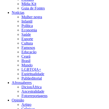
Mídia Kit
Guia de Fontes
Notícias
Mulher negra
Infantil
Política
Economia
Saúde
Esporte
Cultura
Famosos
Educação
Ceará
Brasil
Mundo
LGBTQIA+
Espiritualidade
Publieditorial
Afrossaberes
DicionÁfrica
Ancestralidade
Fotorreportagens
Opinião
Artigo
Crônicas