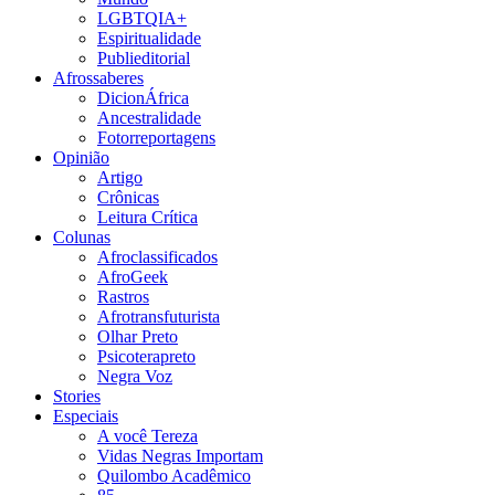
LGBTQIA+
Espiritualidade
Publieditorial
Afrossaberes
DicionÁfrica
Ancestralidade
Fotorreportagens
Opinião
Artigo
Crônicas
Leitura Crítica
Colunas
Afroclassificados
AfroGeek
Rastros
Afrotransfuturista
Olhar Preto
Psicoterapreto
Negra Voz
Stories
Especiais
A você Tereza
Vidas Negras Importam
Quilombo Acadêmico