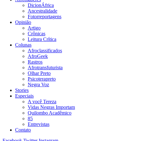
DicionÁfrica
Ancestralidade
Fotorreportagens
Opinião
Artigo
Crônicas
Leitura Crítica
Colunas
Afroclassificados
AfroGeek
Rastros
Afrotransfuturista
Olhar Preto
Psicoterapreto
Negra Voz
Stories
Especiais
A você Tereza
Vidas Negras Importam
Quilombo Acadêmico
85
Entrevistas
Contato
Facebook
Twitter
Instagram