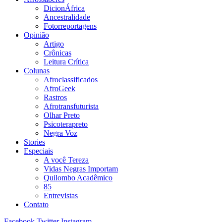
DicionÁfrica
Ancestralidade
Fotorreportagens
Opinião
Artigo
Crônicas
Leitura Crítica
Colunas
Afroclassificados
AfroGeek
Rastros
Afrotransfuturista
Olhar Preto
Psicoterapreto
Negra Voz
Stories
Especiais
A você Tereza
Vidas Negras Importam
Quilombo Acadêmico
85
Entrevistas
Contato
Facebook
Twitter
Instagram