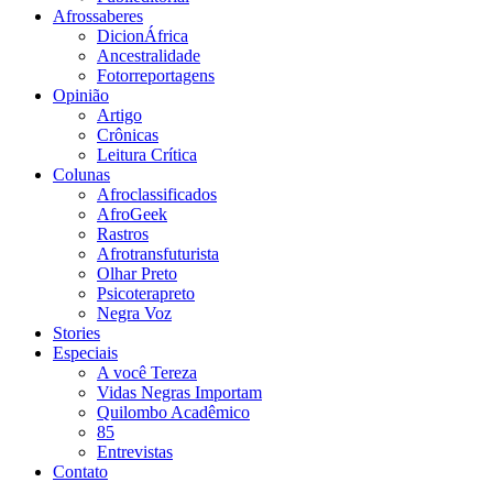
Afrossaberes
DicionÁfrica
Ancestralidade
Fotorreportagens
Opinião
Artigo
Crônicas
Leitura Crítica
Colunas
Afroclassificados
AfroGeek
Rastros
Afrotransfuturista
Olhar Preto
Psicoterapreto
Negra Voz
Stories
Especiais
A você Tereza
Vidas Negras Importam
Quilombo Acadêmico
85
Entrevistas
Contato