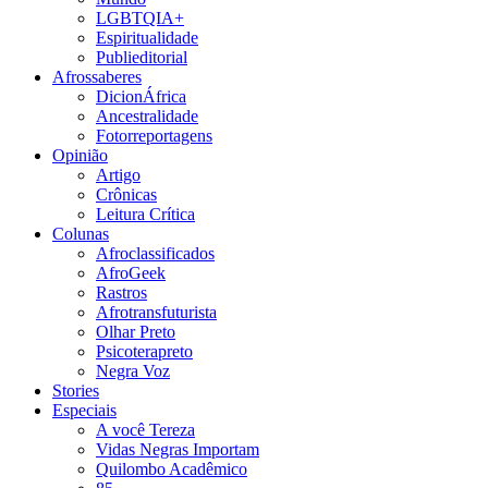
LGBTQIA+
Espiritualidade
Publieditorial
Afrossaberes
DicionÁfrica
Ancestralidade
Fotorreportagens
Opinião
Artigo
Crônicas
Leitura Crítica
Colunas
Afroclassificados
AfroGeek
Rastros
Afrotransfuturista
Olhar Preto
Psicoterapreto
Negra Voz
Stories
Especiais
A você Tereza
Vidas Negras Importam
Quilombo Acadêmico