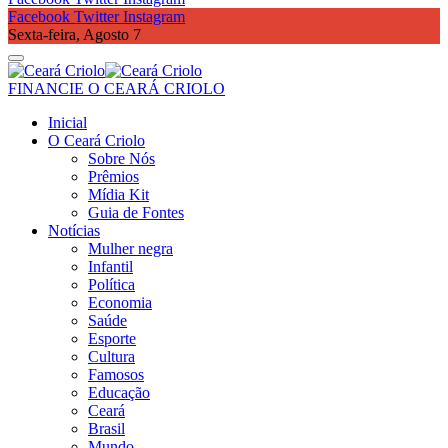
Facebook
Twitter
Instagram
Sexta-feira, Agosto 7
FINANCIE O CEARÁ CRIOLO
Inicial
O Ceará Criolo
Sobre Nós
Prêmios
Mídia Kit
Guia de Fontes
Notícias
Mulher negra
Infantil
Política
Economia
Saúde
Esporte
Cultura
Famosos
Educação
Ceará
Brasil
Mundo