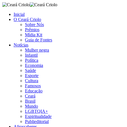
Inicial
O Ceará Criolo
Sobre Nós
Prêmios
Mídia Kit
Guia de Fontes
Notícias
Mulher negra
Infantil
Política
Economia
Saúde
Esporte
Cultura
Famosos
Educação
Ceará
Brasil
Mundo
LGBTQIA+
Espiritualidade
Publieditorial
Afrossaberes