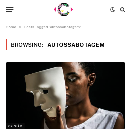
»
Home
Posts Tagged "autossabotagem"
BROWSING:
AUTOSSABOTAGEM
OPINIÃO