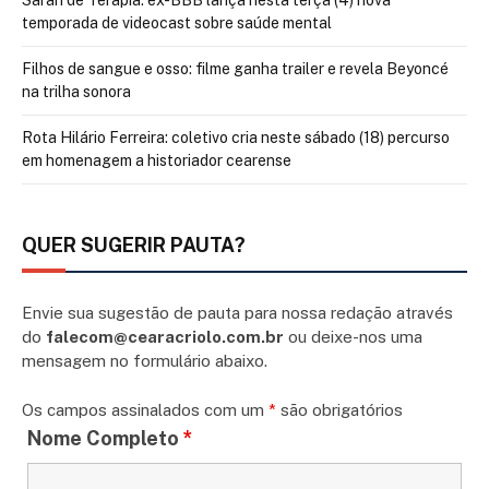
Sarah de Terapia: ex-BBB lança nesta terça (4) nova
temporada de videocast sobre saúde mental
Filhos de sangue e osso: filme ganha trailer e revela Beyoncé
na trilha sonora
Rota Hilário Ferreira: coletivo cria neste sábado (18) percurso
em homenagem a historiador cearense
QUER SUGERIR PAUTA?
Envie sua sugestão de pauta para nossa redação através
do
falecom@cearacriolo.com.br
ou deixe-nos uma
mensagem no formulário abaixo.
Os campos assinalados com um
*
são obrigatórios
Nome Completo
*